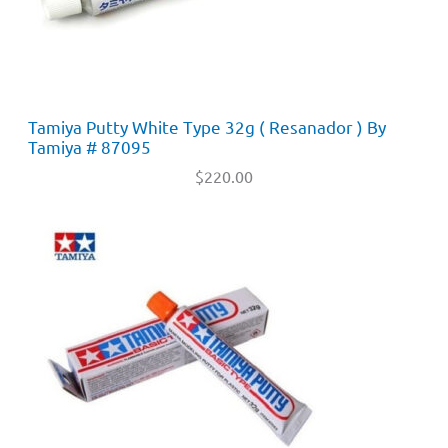
Tamiya Putty White Type 32g ( Resanador ) By
Tamiya # 87095
$
220.00