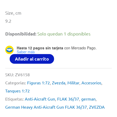
Size, cm
9.2
Solo quedan 1 disponibles
Disponibilidad:
Hasta 12 pagos sin tarjeta
con Mercado Pago.
Saber más
German
Añadir al carrito
Heavy
Anti-
SKU:
ZV6158
Aicraft
Categorías:
Figuras 1:72
,
Zvezda
,
Militar
,
Accesorios
,
Gun
Tanques 1:72
FLAK
Etiquetas:
Anti-Aicraft Gun
,
FLAK 36/37
,
german
,
36/37
German Heavy Anti-Aicraft Gun FLAK 36/37
,
ZVEZDA
By