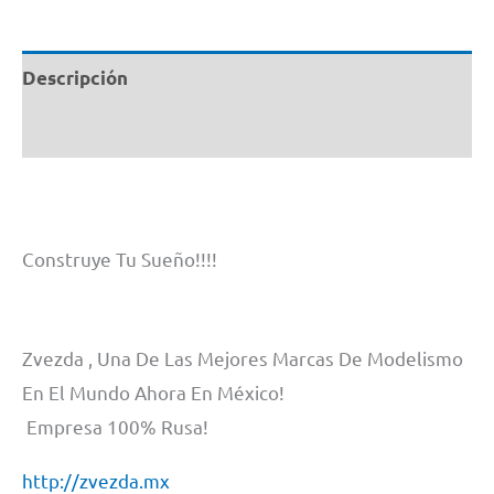
Zvezda
#
Descripción
6158
1/72
Información adicional
cantidad
Construye Tu Sueño!!!!
Zvezda , Una De Las Mejores Marcas De Modelismo
En El Mundo Ahora En México!
Empresa 100% Rusa!
http://zvezda.mx