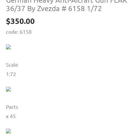
36/37 By Zvezda # 6158 1/72
$
350.00
code: 6158
Scale
1:72
Parts
х 45