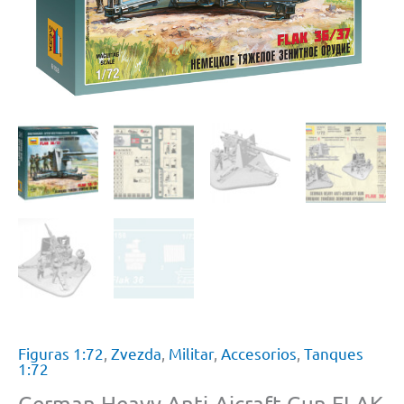
Figuras 1:72
,
Zvezda
,
Militar
,
Accesorios
,
Tanques
1:72
German Heavy Anti-Aicraft Gun FLAK