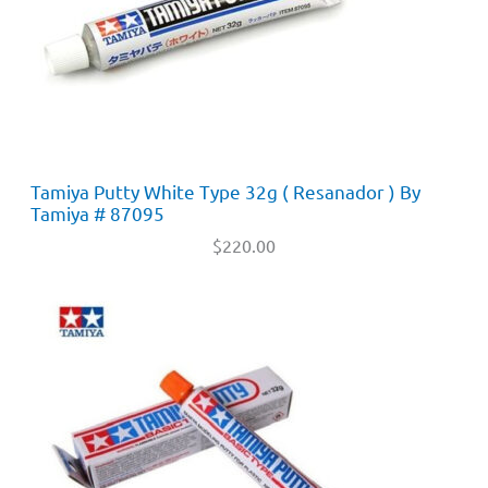
Tamiya Putty White Type 32g ( Resanador ) By
Tamiya # 87095
$
220.00