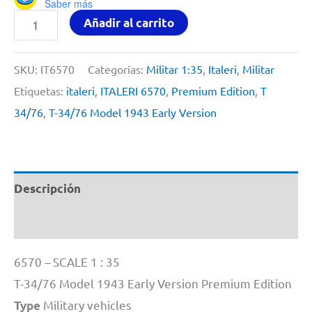
Saber más
T-
Añadir al carrito
34/76
Model
SKU:
IT6570
Categorías:
Militar 1:35
,
Italeri
,
Militar
1943
Etiquetas:
italeri
,
ITALERI 6570
,
Premium Edition
,
T
Early
34/76
,
T-34/76 Model 1943 Early Version
Version
Premium
Edition
Descripción
By
Italeri
Información adicional
#
6570
6570 – SCALE 1 : 35
1/35
T-34/76 Model 1943 Early Version Premium Edition
cantidad
Military vehicles
Type