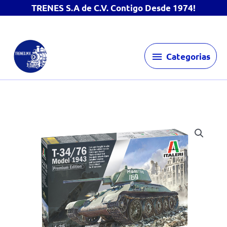
TRENES S.A de C.V. Contigo Desde 1974!
Ir
Categorias
al
Categorias
contenido