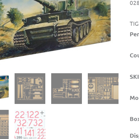
028
TIG
Per
Co
SK
Mo
Bo
Dis