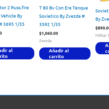
or 2 Russ.fire
T 80 Bv Con Era Tanque
Soviet
 Vehicle By
Sovietico By Zvezda #
By Zv
# 3695 1/35
3592 1/35
$
890.0
0
$
1,060.00
Militar 
Zvezda
A
dir al
Añadir al
c
rito
carrito