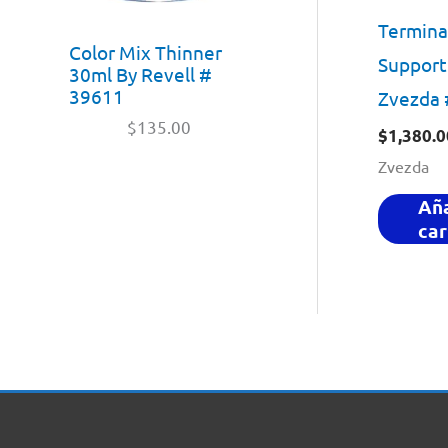
Terminat
Color Mix Thinner
Support
30ml By Revell #
39611
Zvezda 
$
135.00
$
1,380.0
Zvezda
Aña
car