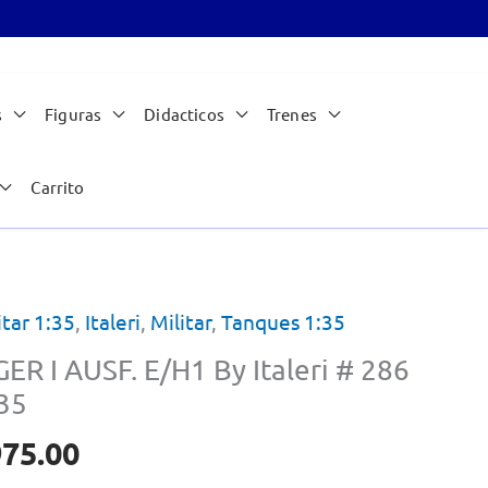
s
Figuras
Didacticos
Trenes
Carrito
itar 1:35
,
Italeri
,
Militar
,
Tanques 1:35
GER I AUSF. E/H1 By Italeri # 286
35
975.00