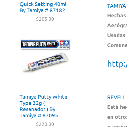
Quick Setting 40ml
TAMIYA
By Tamiya # 87182
Hechas 
$
205.00
Aerógra
Usadas 
Comunes
http:
Tamiya Putty White
REVELL
Type 32g (
Está he
Resanador ) By
Tamiya # 87095
en otro
$
220.00
o aeróg