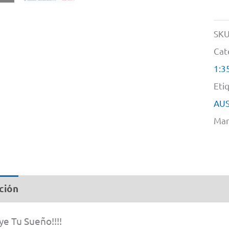
SKU
Cat
1:3
Eti
AU
Mar
ción
Información adicional
e Tu Sueño!!!!