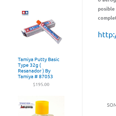
posible
complet
http:
Tamiya Putty Basic
Type 32g (
Resanador ) By
Tamiya # 87053
$
195.00
SO