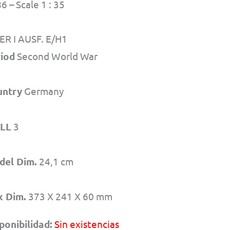
6 – Scale 1 : 35
ER I AUSF. E/H1
iod
Second World War
untry
Germany
ILL
3
del Dim.
24,1 cm
x Dim.
373 X 241 X 60 mm
ponibilidad:
Sin existencias