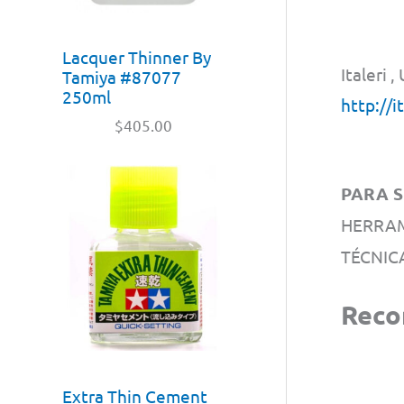
Lacquer Thinner By
Italeri
Tamiya #87077
250ml
http://i
$
405.00
PARA S
HERRAM
TÉCNIC
Reco
Extra Thin Cement