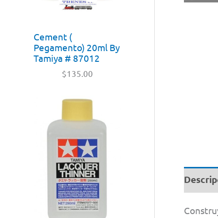
Cement (
Pegamento) 20ml By
Tamiya # 87012
$
135.00
Descrip
Construy