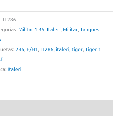
:
IT286
egorías:
Militar 1:35
,
Italeri
,
Militar
,
Tanques
5
quetas:
286
,
E/H1
,
IT286
,
italeri
,
tiger
,
Tiger 1
SF
ca:
Italeri