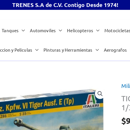
TRENES S.A de C.V. Contigo Desde 1974!
Tanques
Automoviles
Helicopteros
Motocicleta
ccion y Peliculas
Pinturas y Herramientas
Aerografos
Mil
TI
1/
$