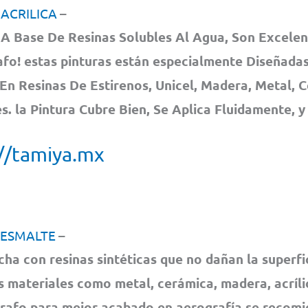
 ACRILICA
–
A Base De Resinas Solubles Al Agua, Son Excelen
fo! estas pinturas están especialmente Diseñadas
En Resinas De Estirenos, Unicel, Madera, Metal, 
. la Pintura Cubre Bien, Se Aplica Fluidamente, y
//tamiya.mx
 ESMALTE
–
cha con resinas sintéticas que no dañan la superfi
s materiales como metal, cerámica, madera, acrílic
rafo para mejor acabado en aerografía se recom