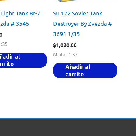
 Light Tank Bt-7
Su 122 Soviet Tank
ezda # 3545
Destroyer By Zvezda #
3691 1/35
0
1:35
$
1,020.00
Militar 1:35
ñadir al
arrito
Añadir al
carrito