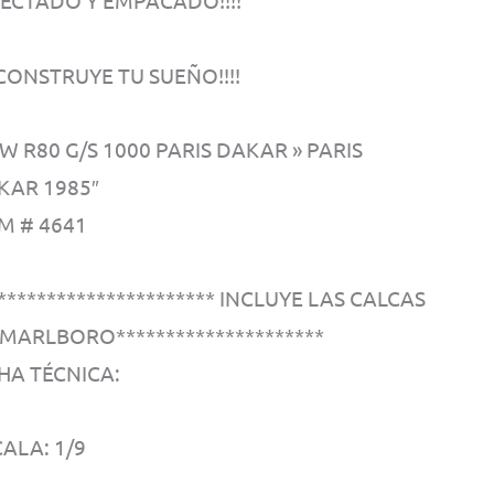
YECTADO Y EMPACADO!!!!
! CONSTRUYE TU SUEÑO!!!!
 R80 G/S 1000 PARIS DAKAR » PARIS
KAR 1985″
M # 4641
********************** INCLUYE LAS CALCAS
 MARLBORO*********************
HA TÉCNICA:
ALA: 1/9