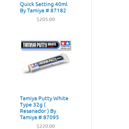
Quick Setting 40ml
By Tamiya # 87182
$
205.00
Tamiya Putty White
Type 32g (
Resanador ) By
Tamiya # 87095
$
220.00