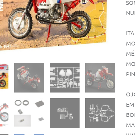
SO
NU
IT
MO
MÉX
MO
PI
OJ
EM
BO
MA