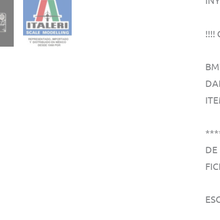
IN
!!!
BMW
DA
ITE
***
DE
FIC
ESC