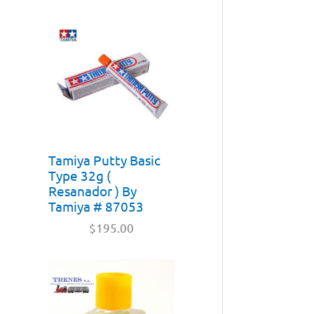
Tamiya Putty Basic
Type 32g (
Resanador ) By
Tamiya # 87053
$
195.00