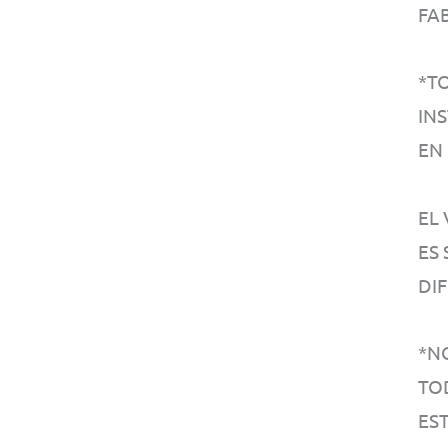
FA
*T
IN
EN
EL
ES
DI
*N
TO
EST