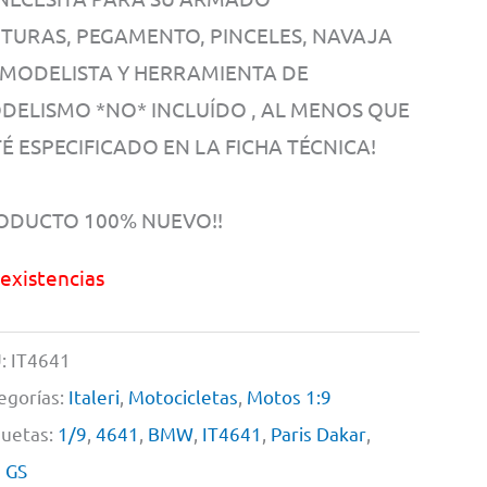
NTURAS, PEGAMENTO, PINCELES, NAVAJA
 MODELISTA Y HERRAMIENTA DE
DELISMO *NO* INCLUÍDO , AL MENOS QUE
É ESPECIFICADO EN LA FICHA TÉCNICA!
ODUCTO 100% NUEVO!!
 existencias
:
IT4641
egorías:
Italeri
,
Motocicletas
,
Motos 1:9
quetas:
1/9
,
4641
,
BMW
,
IT4641
,
Paris Dakar
,
 GS