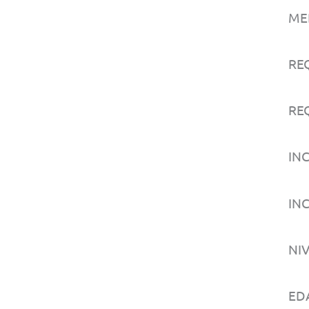
MED
RE
REQ
IN
IN
NI
ED