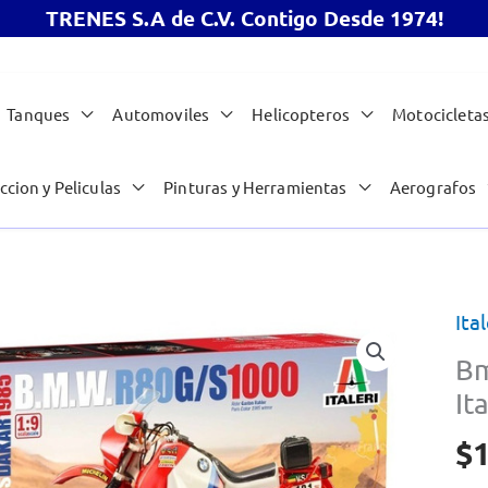
TRENES S.A de C.V. Contigo Desde 1974!
Tanques
Automoviles
Helicopteros
Motocicleta
ccion y Peliculas
Pinturas y Herramientas
Aerografos
Ital
Bm
It
$
1