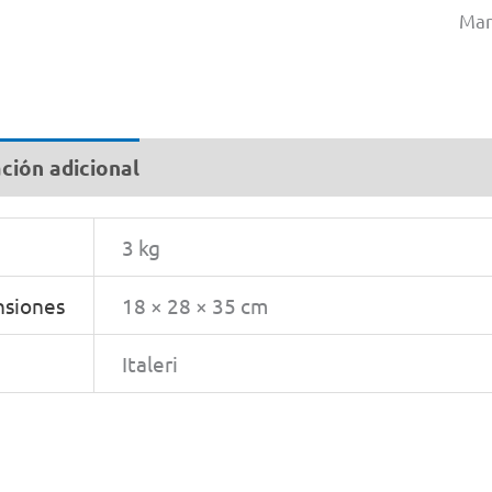
Mar
ción adicional
3 kg
siones
18 × 28 × 35 cm
Italeri