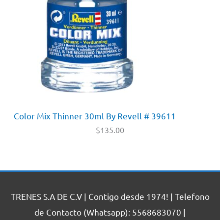
Color Mix Thinner 30ml By Revell # 39611
$
135.00
TRENES S.A DE C.V | Contigo desde 1974! | Telefono
de Contacto (Whatsapp): 5568683070 |