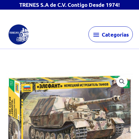
TRENES S.A de C.V. Contigo Desde 1974!
Ir
Categorias
al
Categorias
contenido