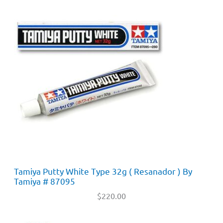
Tamiya Putty White Type 32g ( Resanador ) By
Tamiya # 87095
$
220.00