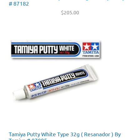
# 87182
$
205.00
Tamiya Putty White Type 32g ( Resanador ) By