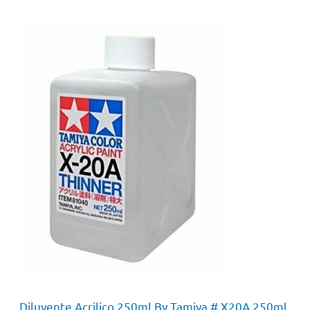
Diluyente Acrilico 250ml By Tamiya # X20A 250ml