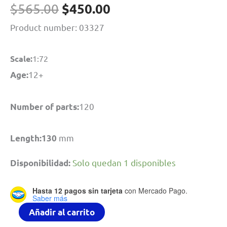
El
El
$
450.00
$
565.00
precio
precio
Product number: 03327
original
actual
era:
es:
Scale:
1:72
$565.00.
$450.00.
12+
Age:
120
Number of parts:
mm
Length:130
Solo quedan 1 disponibles
Disponibilidad:
Hasta 12 pagos sin tarjeta
con Mercado Pago.
Saber más
Jagdpanther
Añadir al carrito
Sd.Kfz.173