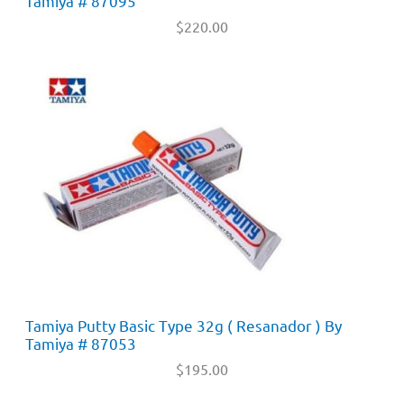
Tamiya # 87095
$
220.00
Tamiya Putty Basic Type 32g ( Resanador ) By
Tamiya # 87053
$
195.00