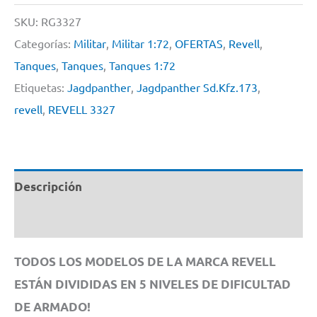
By
SKU:
RG3327
Revell
Categorías:
Militar
,
Militar 1:72
,
OFERTAS
,
Revell
,
#
Tanques
,
Tanques
,
Tanques 1:72
3327
Etiquetas:
Jagdpanther
,
Jagdpanther Sd.Kfz.173
,
1/72
revell
,
REVELL 3327
cantidad
Descripción
Información adicional
TODOS LOS MODELOS DE LA MARCA REVELL
ESTÁN DIVIDIDAS EN 5 NIVELES DE DIFICULTAD
DE ARMADO!