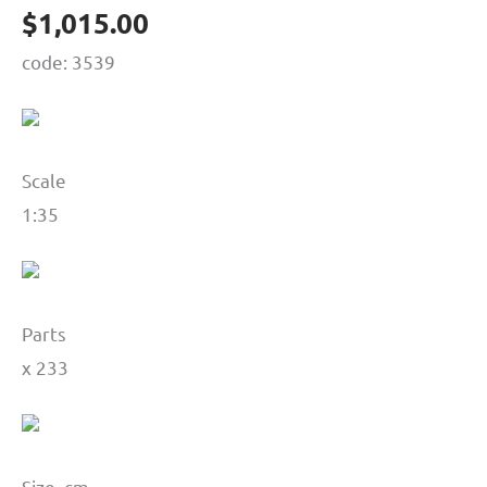
$
1,015.00
code: 3539
Scale
1:35
Parts
х 233
Size, cm