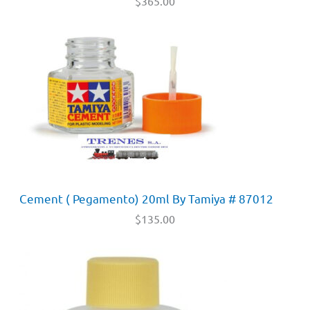
$
365.00
Cement ( Pegamento) 20ml By Tamiya # 87012
$
135.00