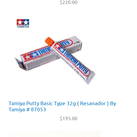
$
220.00
Tamiya Putty Basic Type 32g ( Resanador ) By
Tamiya # 87053
$
195.00