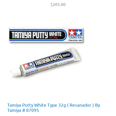
$
205.00
Tamiya Putty White Type 32g ( Resanador ) By
Tamiya # 87095