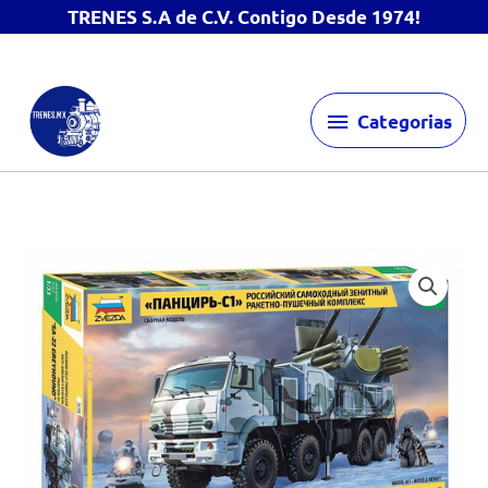
TRENES S.A de C.V. Contigo Desde 1974!
Ir
Categorias
al
Categorias
contenido