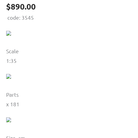
$
890.00
code: 3545
Scale
1:35
Parts
х 181
Size, cm