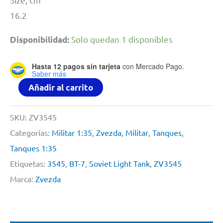
16.2
Solo quedan 1 disponibles
Disponibilidad:
Hasta 12 pagos sin tarjeta
con Mercado Pago.
Saber más
Soviet
Añadir al carrito
Light
Tank
SKU:
ZV3545
Bt-
Categorías:
Militar 1:35
,
Zvezda
,
Militar
,
Tanques
,
7
Tanques 1:35
By
Etiquetas:
3545
,
BT-7
,
Soviet Light Tank
,
ZV3545
Zvezda
Marca:
Zvezda
#
3545