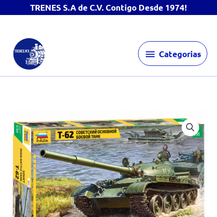
TRENES S.A de C.V. Contigo Desde 1974!
Ir
Categorias
al
Categorias
contenido