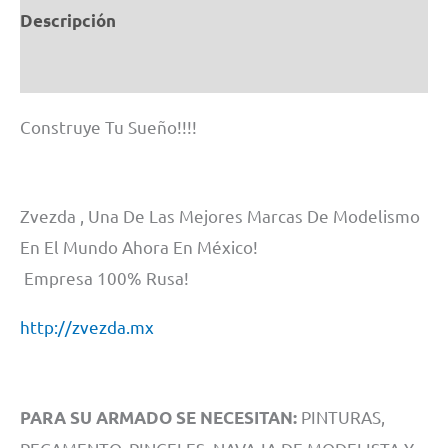
3622
Descripción
1/35
cantidad
Información adicional
Construye Tu Sueño!!!!
Zvezda , Una De Las Mejores Marcas De Modelismo
En El Mundo Ahora En México!
Empresa 100% Rusa!
http://zvezda.mx
PINTURAS,
PARA SU ARMADO SE NECESITAN: