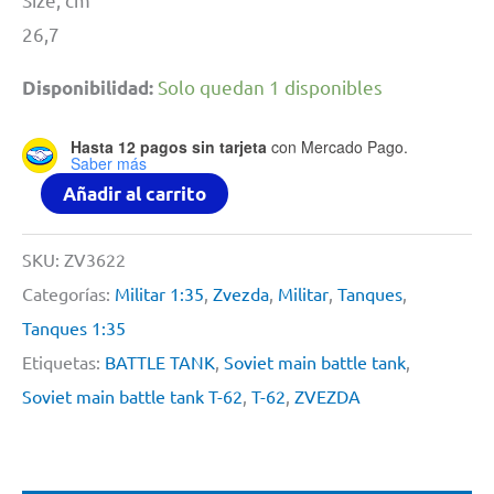
26,7
Solo quedan 1 disponibles
Disponibilidad:
Hasta 12 pagos sin tarjeta
con Mercado Pago.
Saber más
Soviet
Añadir al carrito
main
battle
SKU:
ZV3622
tank
Categorías:
Militar 1:35
,
Zvezda
,
Militar
,
Tanques
,
T-
Tanques 1:35
62
Etiquetas:
BATTLE TANK
,
Soviet main battle tank
,
By
Soviet main battle tank T-62
,
T-62
,
ZVEZDA
Zvezda
#