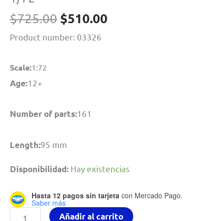
El
El
$
510.00
$
725.00
precio
precio
Product number: 03326
original
actual
era:
es:
Scale:
1:72
$725.00.
$510.00.
12+
Age:
161
Number of parts:
95 mm
Length:
Hay existencias
Disponibilidad:
Hasta 12 pagos sin tarjeta
con Mercado Pago.
Saber más
Spz
Añadir al carrito