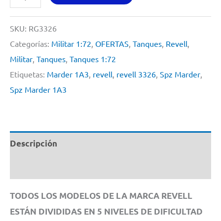
Marder
1A3
SKU:
RG3326
By
Categorías:
Militar 1:72
,
OFERTAS
,
Tanques
,
Revell
,
Revell
Militar
,
Tanques
,
Tanques 1:72
#
Etiquetas:
Marder 1A3
,
revell
,
revell 3326
,
Spz Marder
,
3326
Spz Marder 1A3
1/72
cantidad
Descripción
Información adicional
TODOS LOS MODELOS DE LA MARCA REVELL
ESTÁN DIVIDIDAS EN 5 NIVELES DE DIFICULTAD