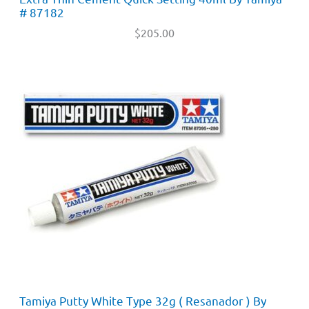
# 87182
$
205.00
Tamiya Putty White Type 32g ( Resanador ) By