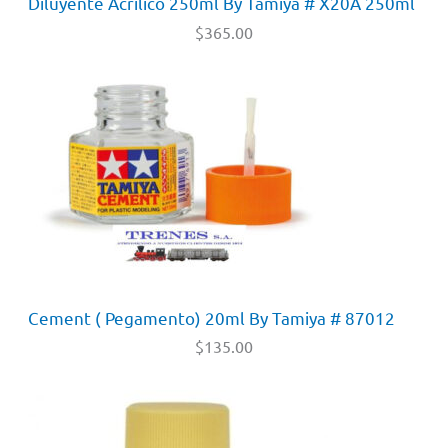
Diluyente Acrilico 250ml By Tamiya # X20A 250ml
$
365.00
Cement ( Pegamento) 20ml By Tamiya # 87012
$
135.00