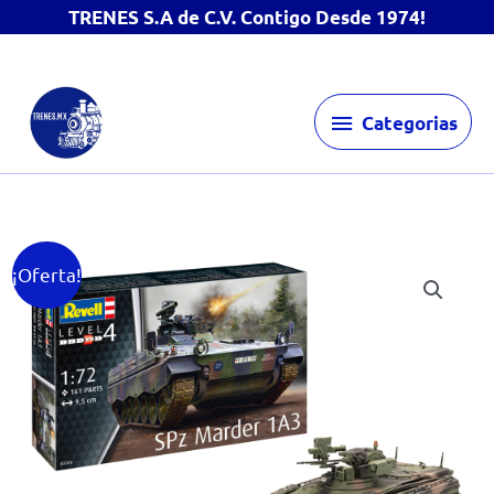
TRENES S.A de C.V. Contigo Desde 1974!
Ir
Categorias
al
Categorias
contenido
¡Oferta!