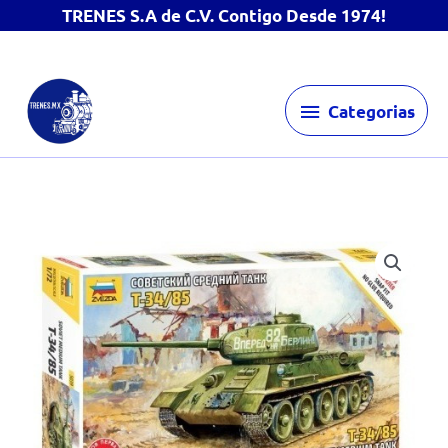
TRENES S.A de C.V. Contigo Desde 1974!
Ir
Categorias
al
Categorias
contenido