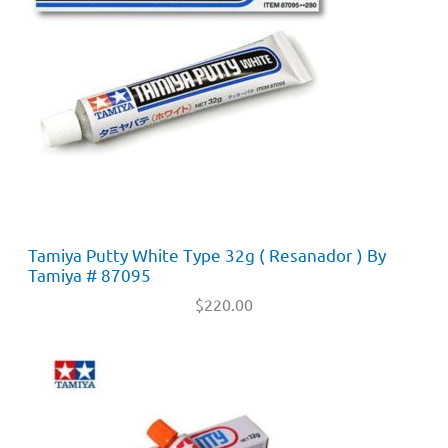
Tamiya Putty White Type 32g ( Resanador ) By
Tamiya # 87095
$
220.00