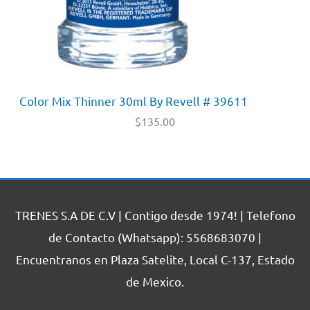
Color Mix Thinner 30ml By Revell # 39611
$
135.00
TRENES S.A DE C.V | Contigo desde 1974! | Telefono
de Contacto (Whatsapp): 5568683070 |
Encuentranos en Plaza Satelite, Local C-137, Estado
de Mexico.