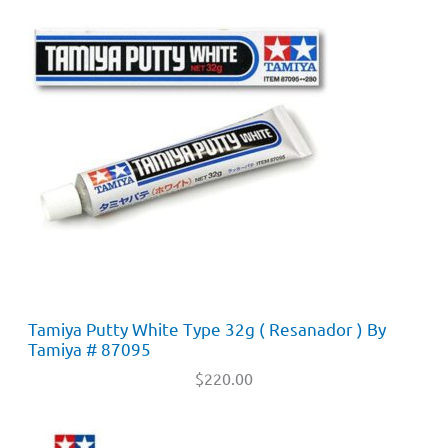
Tamiya Putty White Type 32g ( Resanador ) By
Tamiya # 87095
$
220.00