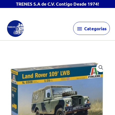
TRENES S.A de C.V. Contigo Desde 1974!
Ir
Categorias
al
Categorias
contenido