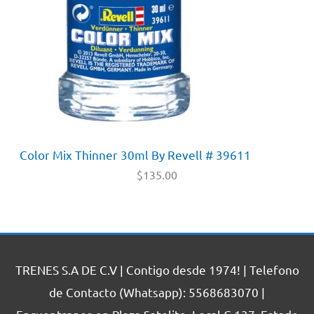
Color Mix Thinner 30ml By Revell # 39611
$
135.00
TRENES S.A DE C.V | Contigo desde 1974! | Telefono
de Contacto (Whatsapp): 5568683070 |