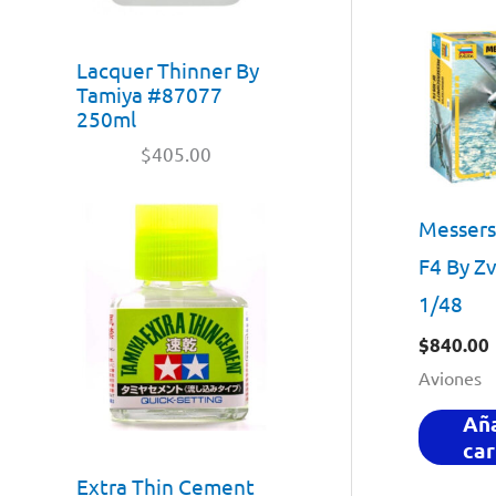
Lacquer Thinner By
Tamiya #87077
250ml
$
405.00
Messers
F4 By Z
1/48
$
840.00
Aviones
Aña
car
Extra Thin Cement