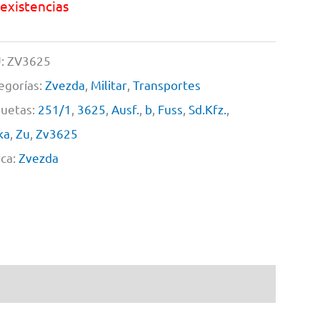
 existencias
:
ZV3625
egorías:
Zvezda
,
Militar
,
Transportes
quetas:
251/1
,
3625
,
Ausf.
,
b
,
Fuss
,
Sd.Kfz.
,
ka
,
Zu
,
Zv3625
ca:
Zvezda