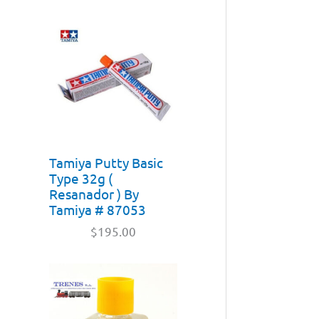
Tamiya Putty Basic
Type 32g (
Resanador ) By
Tamiya # 87053
$
195.00