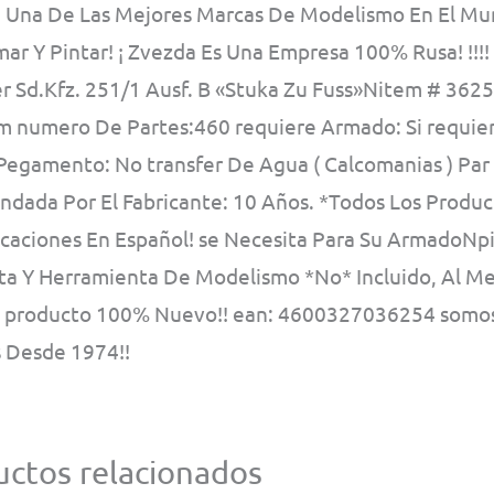
, Una De Las Mejores Marcas De Modelismo En El Mu
ar Y Pintar! ¡ Zvezda Es Una Empresa 100% Rusa! !!!
 Sd.Kfz. 251/1 Ausf. B «Stuka Zu Fuss»Nitem # 3625 f
 numero De Partes:460 requiere Armado: Si requiere 
 Pegamento: No transfer De Agua ( Calcomanias ) Par
dada Por El Fabricante: 10 Años. *Todos Los Product
icaciones En Español! se Necesita Para Su ArmadoNp
ta Y Herramienta De Modelismo *No* Incluido, Al Me
! producto 100% Nuevo!! ean: 4600327036254 somo
s Desde 1974!!
ctos relacionados