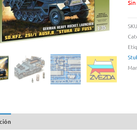
Sin
SKU
Cat
Eti
Stu
Mar
ción
Información adicional