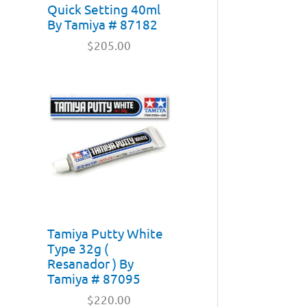
Quick Setting 40ml
By Tamiya # 87182
$
205.00
Tamiya Putty White
Type 32g (
Resanador ) By
Tamiya # 87095
$
220.00