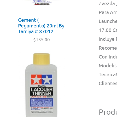
Zvezda 
Para Arm
Cement (
Launcher
Pegamento) 20ml By
17.00 Cm
Tamiya # 87012
incluye
$
135.00
Recomen
Con Ind
Modelis
Tecnica
Cliente
Produ