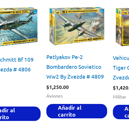
Petlyakov Pe-2
Vehicu
chmitt Bf 109
Bombardero Sovietico
Tiger 
vezda # 4806
Ww2 By Zvezda # 4809
Zvezd
$
1,250.00
$
1,420
Aviones
Militar
Añadir al
A
dir al
carrito
c
rito