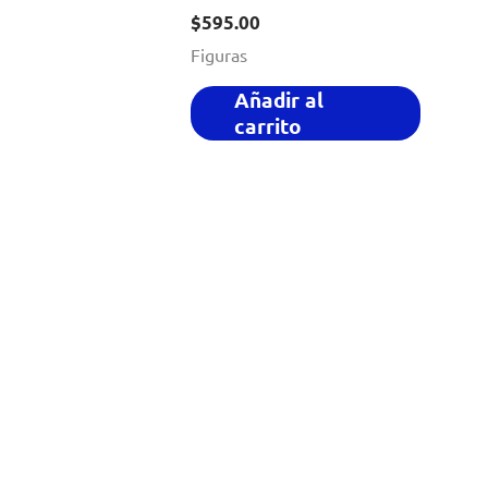
$
595.00
Figuras
Añadir al
carrito