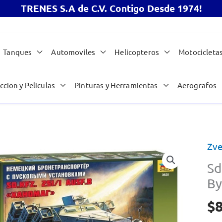
TRENES S.A de C.V. Contigo Desde 1974!
Tanques
Automoviles
Helicopteros
Motocicleta
ccion y Peliculas
Pinturas y Herramientas
Aerografos
Zv
Sd
By
$