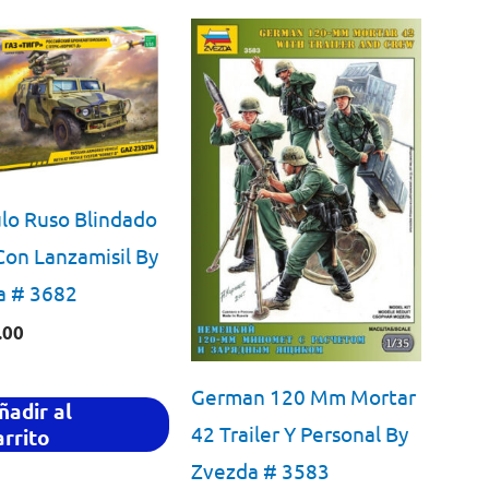
lo Ruso Blindado
Con Lanzamisil By
a # 3682
.00
German 120 Mm Mortar
ñadir al
42 Trailer Y Personal By
arrito
Zvezda # 3583