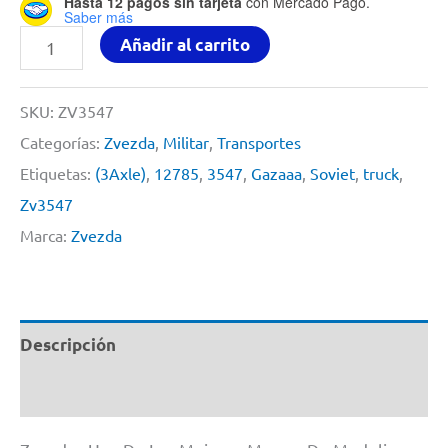
Hasta 12 pagos sin tarjeta
con Mercado Pago.
Saber más
Soviet
Añadir al carrito
Truck
(3-
SKU:
ZV3547
axle)
Categorías:
Zvezda
,
Militar
,
Transportes
Gaz-
Etiquetas:
(3Axle)
,
12785
,
3547
,
Gazaaa
,
Soviet
,
truck
,
aaa
Zv3547
By
Marca:
Zvezda
Zvezda
#3547
1/35
Descripción
cantidad
Información adicional