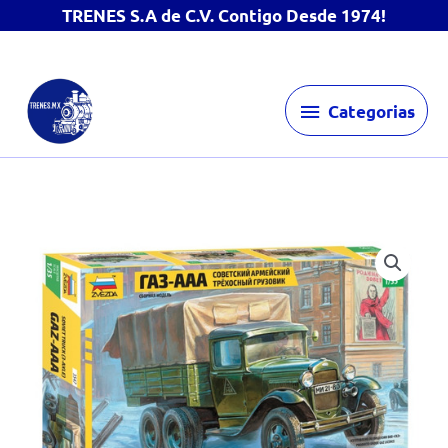
TRENES S.A de C.V. Contigo Desde 1974!
Ir
Categorias
al
Categorias
contenido