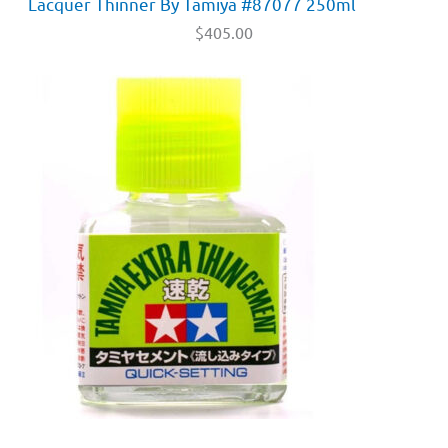
Lacquer Thinner By Tamiya #87077 250ml
$
405.00