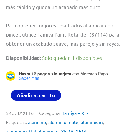
más rápido y queda un acabado más duro.
Para obtener mejores resultados al aplicar con
pincel, utilice Tamiya Paint Retarder (87114) para
obtener un acabado suave, más parejo y sin rayas.
Solo quedan 1 disponibles
Disponibilidad:
Hasta 12 pagos sin tarjeta
con Mercado Pago.
Saber más
Pintura
Añadir al carrito
Acrílica
23
SKU:
TAXF16
Categoría:
Tamiya – XF-
Ml
Etiquetas:
aluminio
,
aluminio mate
,
aluminium
,
Xf16
aluminum
,
flat aluminum
,
XF-16
,
XF16