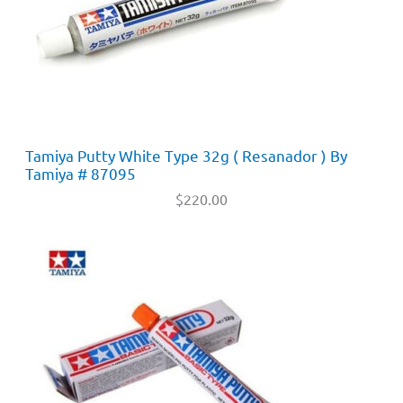
Tamiya Putty White Type 32g ( Resanador ) By
Tamiya # 87095
$
220.00