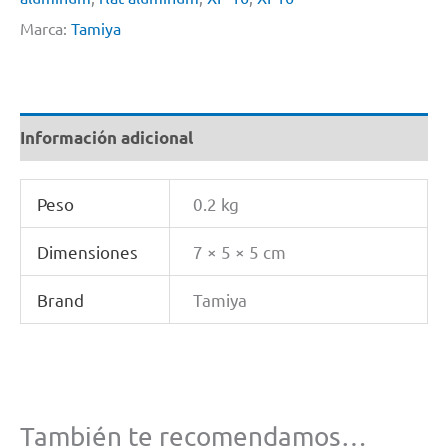
Flat
Marca:
Tamiya
Aluminum
By
Tamiya
Información adicional
#
Xf16
Peso
0.2 kg
cantidad
Dimensiones
7 × 5 × 5 cm
Brand
Tamiya
También te recomendamos…