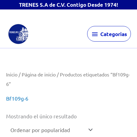
TRENES S.A de C.V. Contigo Desde 1974!
Ir
Categorias
al
Categorias
contenido
Inicio
/
Página de inicio
/ Productos etiquetados “Bf109g-
6”
Bf109g-6
Mostrando el único resultado