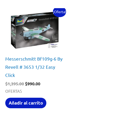
¡Oferta!
Messerschmitt Bf109g-6 By
Revell # 3653 1/32 Easy
Click
El
El
$
1,395.00
$
990.00
precio
precio
OFERTAS
original
actual
era:
es:
Añadir al carrito
$1,395.00.
$990.00.