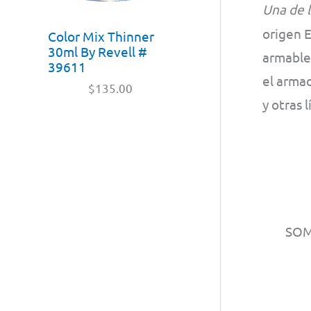
Una de 
origen 
Color Mix Thinner
30ml By Revell #
armables
39611
el armad
$
135.00
y otras 
SO