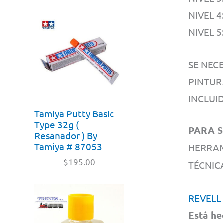
NIVEL 
NIVEL 
SE NEC
PINTUR
INCLUID
Tamiya Putty Basic
Type 32g (
PARA S
Resanador ) By
Tamiya # 87053
HERRAM
$
195.00
TÉCNI
REVELL
Está he