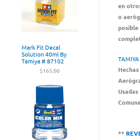
en otro
o aeróg
posible
complet
Mark Fit Decal
Solution 40ml By
TAMIYA
Tamiya # 87102
Hechas 
$
165.00
Aerógra
Usadas 
Comunes
**
REV