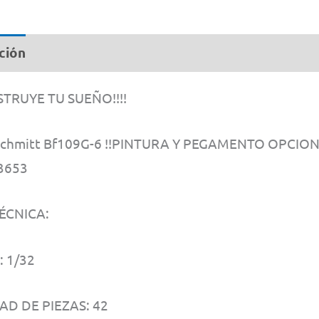
Eas
Cli
ción
can
NSTRUYE TU SUEÑO!!!!
chmitt Bf109G-6 !!PINTURA Y PEGAMENTO OPCION
3653
ÉCNICA:
 1/32
AD DE PIEZAS: 42