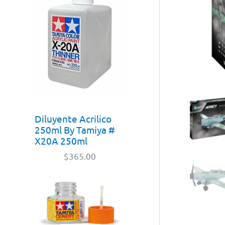
Diluyente Acrilico
250ml By Tamiya #
X20A 250ml
$
365.00