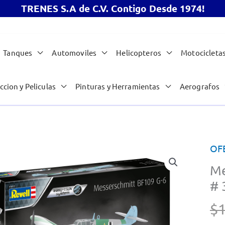
TRENES S.A de C.V. Contigo Desde 1974!
Tanques
Automoviles
Helicopteros
Motocicleta
ccion y Peliculas
Pinturas y Herramientas
Aerografos
OF
Me
# 
$
1