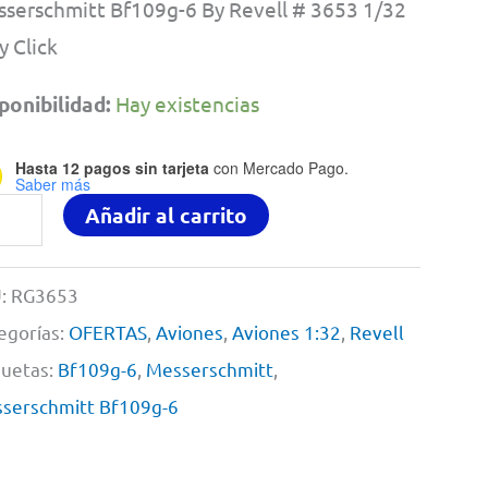
precio
precio
serschmitt Bf109g-6 By Revell # 3653 1/32
original
actual
y Click
era:
es:
ponibilidad:
Hay existencias
$1,395.00.
$990.00.
Hasta 12 pagos sin tarjeta
con Mercado Pago.
Saber más
serschmitt
Añadir al carrito
09g-
:
RG3653
egorías:
OFERTAS
,
Aviones
,
Aviones 1:32
,
Revell
ell
quetas:
Bf109g-6
,
Messerschmitt
,
serschmitt Bf109g-6
53
2