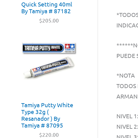
Quick Setting 40ml
By Tamiya # 87182
*TODOS
$
205.00
INDICA
******
PUEDE 
*NOTA
TODOS 
ARMAN
Tamiya Putty White
Type 32g (
NIVEL 
Resanador ) By
Tamiya # 87095
NIVEL 2
$
220.00
NIVEL 