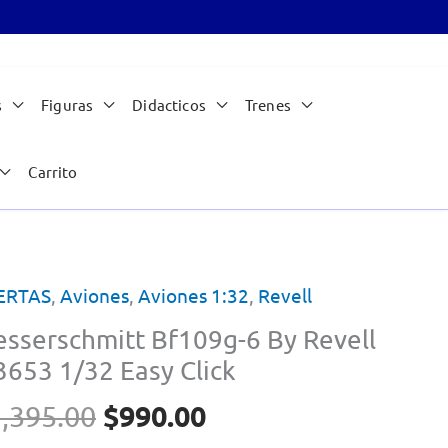
s
Figuras
Didacticos
Trenes
Carrito
ERTAS
,
Aviones
,
Aviones 1:32
,
Revell
sserschmitt Bf109g-6 By Revell
3653 1/32 Easy Click
El
El
$
990.00
,395.00