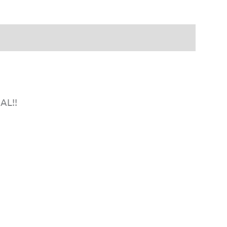
y
ck
tidad
AL!!