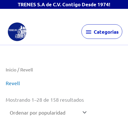
TRENES S.A de C.V. Contigo Desde 1974!
Ir
Categorias
al
Categorias
contenido
Inicio
/ Revell
Revell
Ordenado
Mostrando 1–28 de 158 resultados
por
popularidad