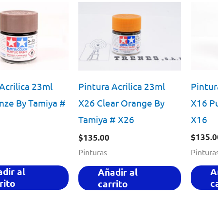
Acrilica 23ml
Pintur
Pintura Acrilica 23ml
nze By Tamiya #
X16 Pu
X26 Clear Orange By
X16
Tamiya # X26
$
135.0
$
135.00
Pintura
Pinturas
dir al
A
Añadir al
rito
c
carrito