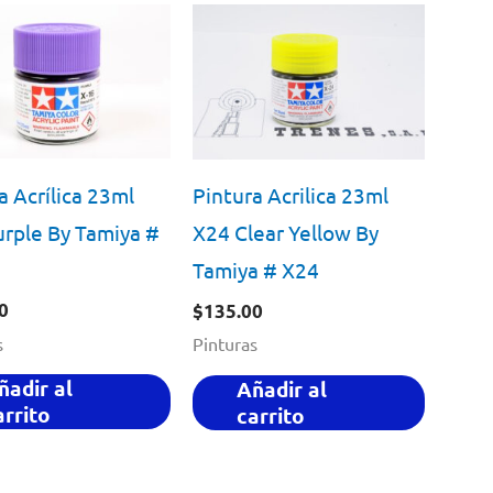
a Acrílica 23ml
Pintura Acrilica 23ml
rple By Tamiya #
X24 Clear Yellow By
Tamiya # X24
0
$
135.00
s
Pinturas
ñadir al
Añadir al
arrito
carrito