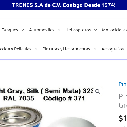
TRENES S.A de C.V. Contigo Desde 1974!
Tanques
Automoviles
Helicopteros
Motocicleta
ccion y Peliculas
Pinturas y Herramientas
Aerografos
Pin
Pi
Gr
$