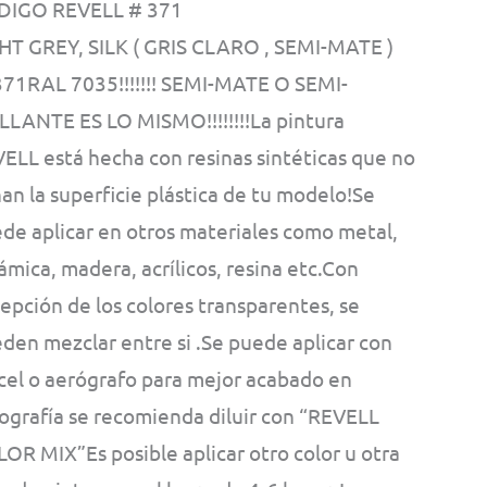
DIGO REVELL # 371
HT GREY, SILK ( GRIS CLARO , SEMI-MATE )
71RAL 7035!!!!!!! SEMI-MATE O SEMI-
LLANTE ES LO MISMO!!!!!!!!La pintura
ELL está hecha con resinas sintéticas que no
an la superficie plástica de tu modelo!Se
de aplicar en otros materiales como metal,
ámica, madera, acrílicos, resina etc.Con
epción de los colores transparentes, se
den mezclar entre si .Se puede aplicar con
cel o aerógrafo para mejor acabado en
ografía se recomienda diluir con “REVELL
OR MIX”Es posible aplicar otro color u otra