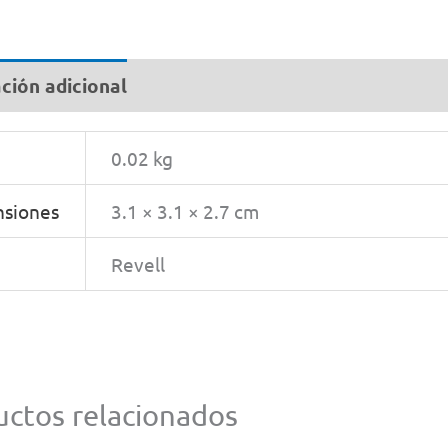
Silk
By
Rev
ción adicional
#
32
0.02 kg
can
siones
3.1 × 3.1 × 2.7 cm
Revell
ctos relacionados