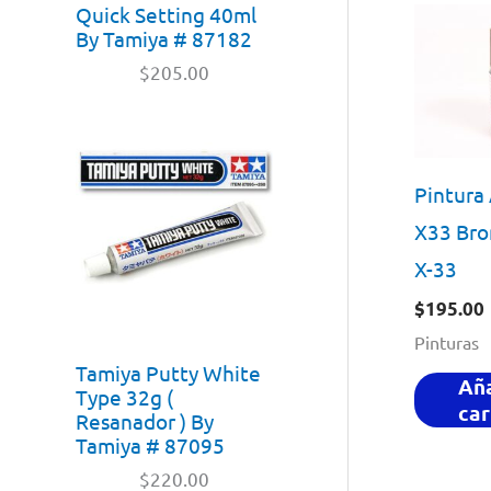
Quick Setting 40ml
By Tamiya # 87182
$
205.00
Pintura 
X33 Bro
X-33
$
195.00
Pinturas
Tamiya Putty White
Aña
Type 32g (
car
Resanador ) By
Tamiya # 87095
$
220.00