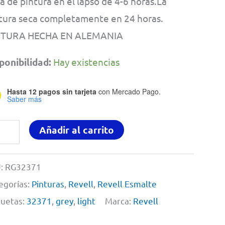
a de pintura en el lapso de 4-6 horas.La
tura seca completamente en 24 horas.
NTURA HECHA EN ALEMANIA
ponibilidad:
Hay existencias
Hasta 12 pagos sin tarjeta
con Mercado Pago.
Saber más
tura
Añadir al carrito
a
delismo
:
RG32371
ml
egorías:
Pinturas
,
Revell
,
Revell Esmalte
ht
quetas:
32371
,
grey
,
light
Marca:
Revell
y