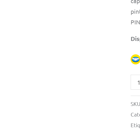
cap
pin
PI
Dis
Pin
Par
Mo
SKU
14
Cat
Lig
Eti
Gre