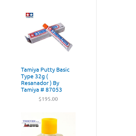
Tamiya Putty Basic
Type 32g (
Resanador ) By
Tamiya # 87053
$
195.00