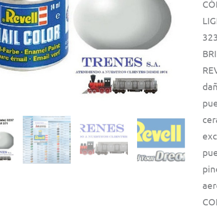
CÓ
LIG
323
BRI
REV
dañ
pue
cer
exc
pue
pin
aer
COL