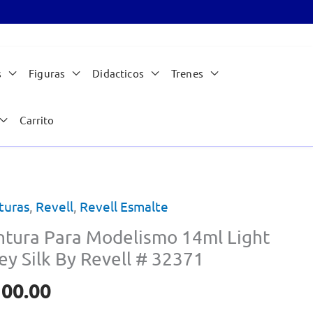
s
Figuras
Didacticos
Trenes
Carrito
turas
,
Revell
,
Revell Esmalte
ntura Para Modelismo 14ml Light
ey Silk By Revell # 32371
100.00