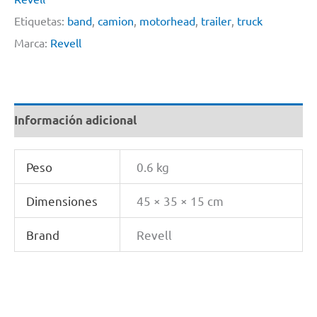
Etiquetas:
band
,
camion
,
motorhead
,
trailer
,
truck
Marca:
Revell
Información adicional
Peso
0.6 kg
Dimensiones
45 × 35 × 15 cm
Brand
Revell