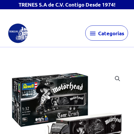
TRENES S.A de C.V. Contigo Desde 1974!
Ir
Categorias
al
Categorias
contenido