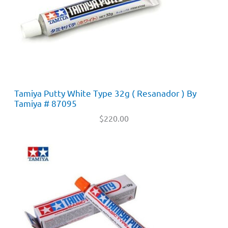
Tamiya Putty White Type 32g ( Resanador ) By
Tamiya # 87095
$
220.00