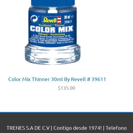
Color Mix Thinner 30ml By Revell # 39611
$
135.00
TRENES S.A DE C.V | Contigo desde 1974! | Telefono