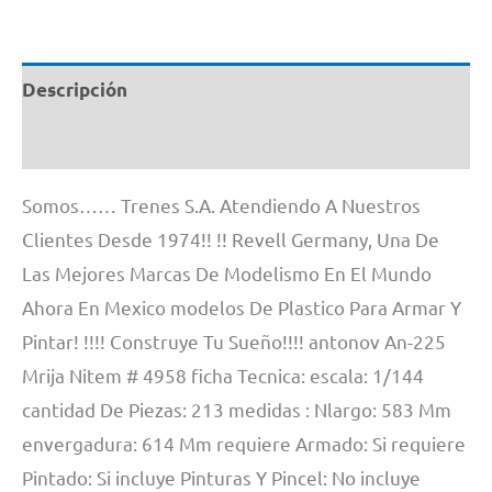
Germany
#
4958
Descripción
1/144
cantidad
Información adicional
Somos…… Trenes S.A. Atendiendo A Nuestros
Clientes Desde 1974!! !! Revell Germany, Una De
Las Mejores Marcas De Modelismo En El Mundo
Ahora En Mexico modelos De Plastico Para Armar Y
Pintar! !!!! Construye Tu Sueño!!!! antonov An-225
Mrija Nitem # 4958 ficha Tecnica: escala: 1/144
cantidad De Piezas: 213 medidas : Nlargo: 583 Mm
envergadura: 614 Mm requiere Armado: Si requiere
Pintado: Si incluye Pinturas Y Pincel: No incluye