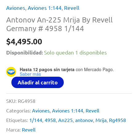
Aviones
,
Aviones 1:144
,
Revell
Antonov An-225 Mrija By Revell
Germany # 4958 1/144
$
4,495.00
Solo quedan 1 disponibles
Disponibilidad:
Hasta 12 pagos sin tarjeta
con Mercado Pago.
Saber más
Antonov
Añadir al carrito
An-
225
SKU:
RG4958
Mrija
Categorías:
Aviones
,
Aviones 1:144
,
Revell
By
Etiquetas:
1/144
,
4958
,
An225
,
antonov
,
Mrija
,
Rg4958
Revell
Marca:
Revell