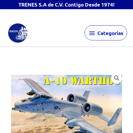
TRENES S.A de C.V. Contigo Desde 1974!
Ir
Categorias
al
Categorias
contenido