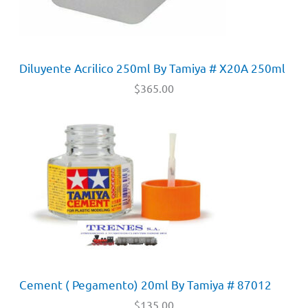
Diluyente Acrilico 250ml By Tamiya # X20A 250ml
$
365.00
Cement ( Pegamento) 20ml By Tamiya # 87012
$
135.00