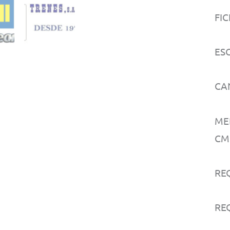
FIC
ESC
CA
MED
CM
RE
REQ