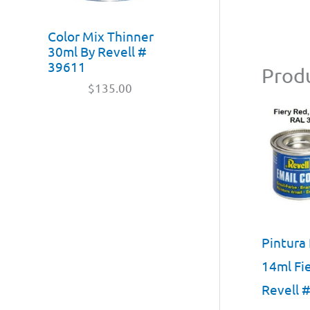
Color Mix Thinner
30ml By Revell #
39611
Produ
$
135.00
Pintura
14ml Fie
Revell 