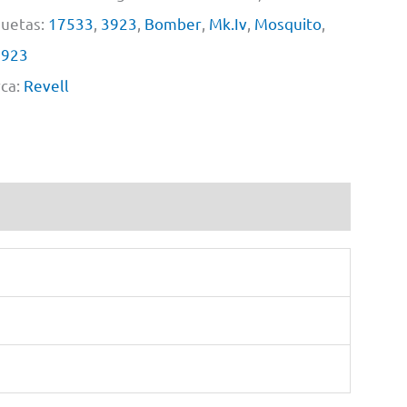
quetas:
17533
,
3923
,
Bomber
,
Mk.Iv
,
Mosquito
,
3923
ca:
Revell