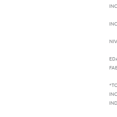
IN
IN
NI
ED
FA
*T
IN
IN