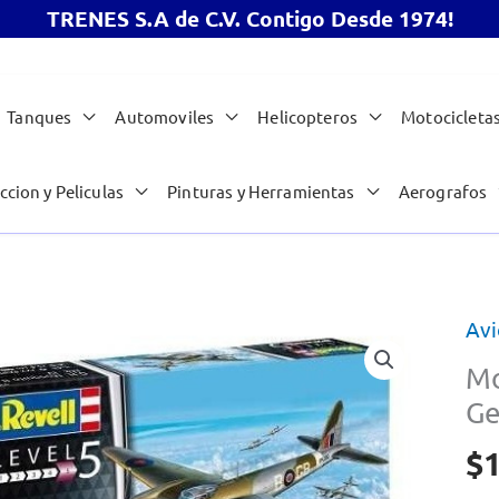
TRENES S.A de C.V. Contigo Desde 1974!
Tanques
Automoviles
Helicopteros
Motocicleta
ccion y Peliculas
Pinturas y Herramientas
Aerografos
Avi
Mo
Ge
$
1