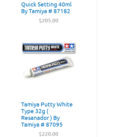
Quick Setting 40ml
By Tamiya # 87182
$
205.00
Tamiya Putty White
Type 32g (
Resanador ) By
Tamiya # 87095
$
220.00