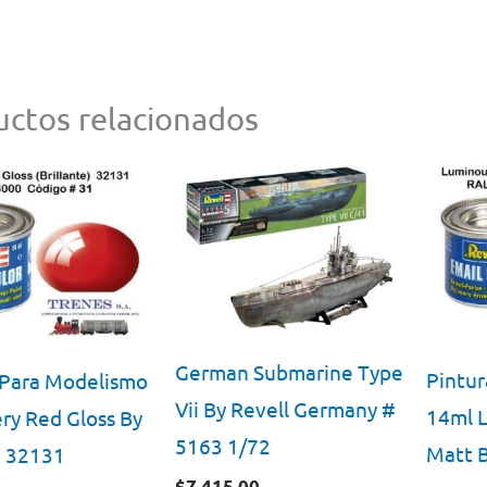
ctos relacionados
German Submarine Type
Pintur
 Para Modelismo
Vii By Revell Germany #
14ml 
ry Red Gloss By
5163 1/72
Matt B
# 32131
$
7,415.00