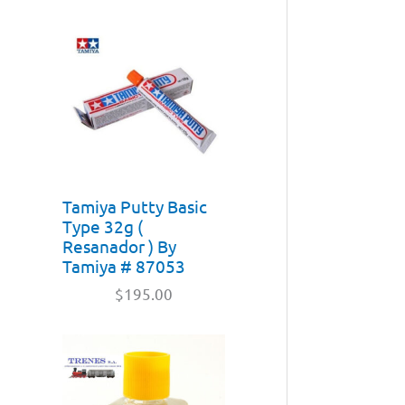
Tamiya Putty Basic
Type 32g (
Resanador ) By
Tamiya # 87053
$
195.00