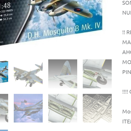
SO
NU
!!
MA
AH
MO
PI
!!!
Mos
ITE