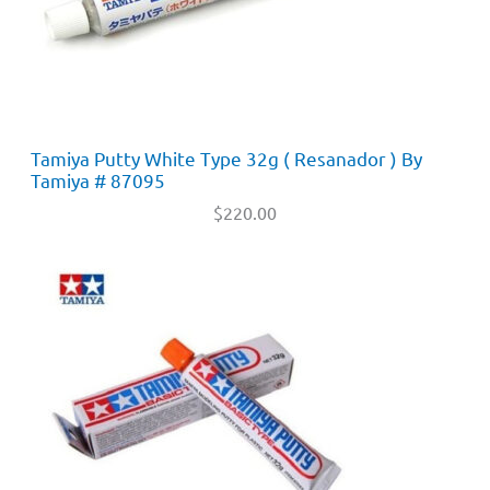
Tamiya Putty White Type 32g ( Resanador ) By
Tamiya # 87095
$
220.00