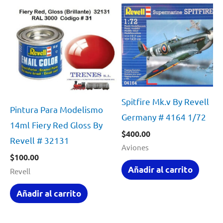
Spitfire Mk.v By Revell
Pintura Para Modelismo
Germany # 4164 1/72
14ml Fiery Red Gloss By
$
400.00
Revell # 32131
Aviones
$
100.00
Añadir al carrito
Revell
Añadir al carrito