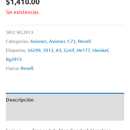
$
1,410.00
Sin existencias
SKU:
RG3913
Categorías:
Aviones
,
Aviones 1:72
,
Revell
Etiquetas:
26299
,
3913
,
A5
,
Greif
,
He177
,
Heinkel
,
Rg3913
Marca:
Revell
Descripción
Información adicional