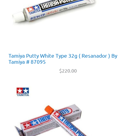
Tamiya Putty White Type 32g ( Resanador ) By
Tamiya # 87095
$
220.00