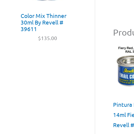
Color Mix Thinner
30ml By Revell #
39611
Produ
$
135.00
Pintura
14ml Fie
Revell 