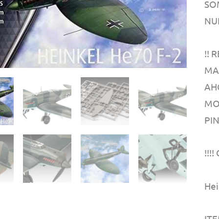
SO
NU
!!
MA
AH
MO
PI
!!!
Hei
ITE