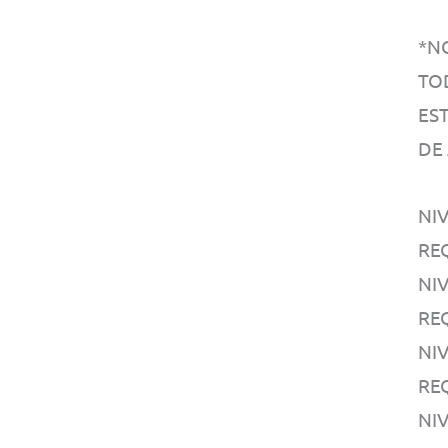
*N
TO
EST
DE
NIV
RE
NIV
RE
NI
RE
NI