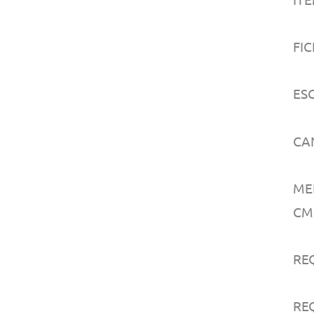
FIC
ESC
CA
MED
CM
RE
REQ