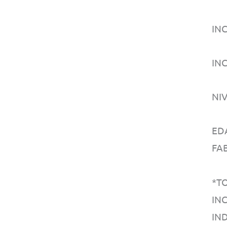
IN
IN
NI
ED
FA
*T
IN
IN