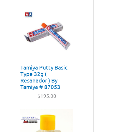
Tamiya Putty Basic
Type 32g (
Resanador ) By
Tamiya # 87053
$
195.00