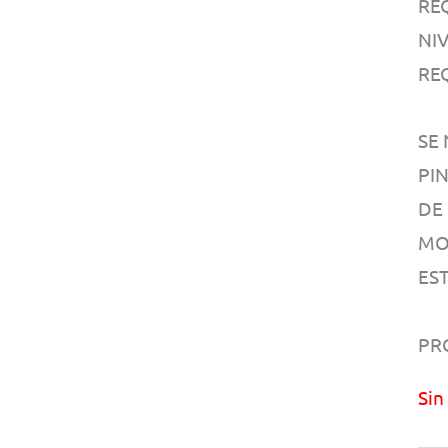
RE
NIV
RE
SE
PI
DE
MO
EST
PR
Sin