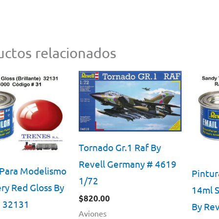
ctos relacionados
Tornado Gr.1 Raf By
Revell Germany # 4619
 Para Modelismo
Pintur
1/72
ry Red Gloss By
14ml S
$
820.00
# 32131
By Rev
Aviones