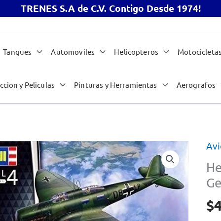
TRENES S.A de C.V. Contigo Desde 1974!
Tanques
Automoviles
Helicopteros
Motocicleta
ccion y Peliculas
Pinturas y Herramientas
Aerografos
Avi
He
Ge
$