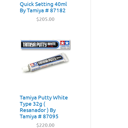
Quick Setting 40ml
By Tamiya # 87182
$
205.00
Tamiya Putty White
Type 32g (
Resanador ) By
Tamiya # 87095
$
220.00