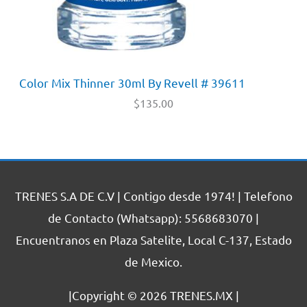
Color Mix Thinner 30ml By Revell # 39611
$
135.00
TRENES S.A DE C.V | Contigo desde 1974! | Telefono
de Contacto (Whatsapp): 5568683070 |
Encuentranos en Plaza Satelite, Local C-137, Estado
de Mexico.
|Copyright © 2026
TRENES.MX
|