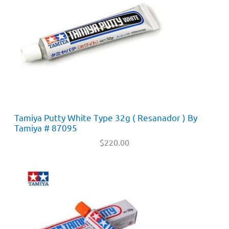
Tamiya Putty White Type 32g ( Resanador ) By
Tamiya # 87095
$
220.00