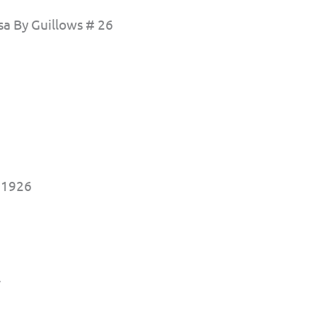
sa By Guillows # 26
 1926
l