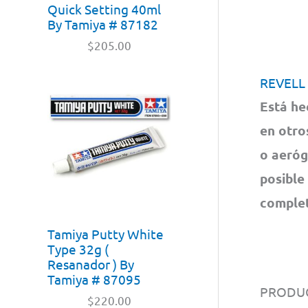
Quick Setting 40ml
By Tamiya # 87182
$
205.00
REVELL
Está he
en otro
o aeróg
posible
complet
Tamiya Putty White
Type 32g (
Resanador ) By
Tamiya # 87095
PRODUC
$
220.00