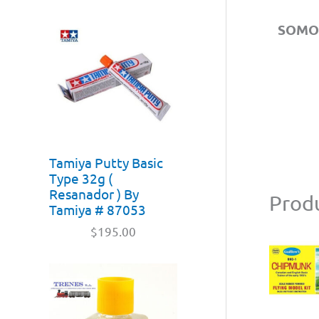
SOM
Tamiya Putty Basic
Type 32g (
Resanador ) By
Produ
Tamiya # 87053
$
195.00