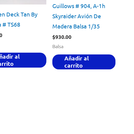
Guillows # 904, A-1h
n Deck Tan By
Skyraider Avión De
a # TS68
Madera Balsa 1/35
0
$
930.00
Balsa
ñadir al
Añadir al
arrito
carrito