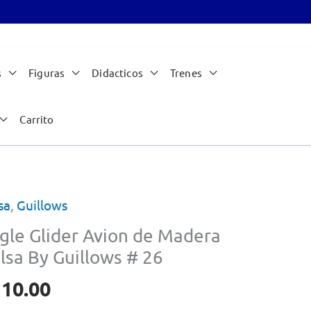
s
Figuras
Didacticos
Trenes
Carrito
sa
,
Guillows
gle Glider Avion de Madera
lsa By Guillows # 26
110.00