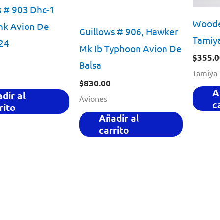
s # 903 Dhc-1
Woode
k Avion De
Guillows # 906, Hawker
Tamiy
/24
Mk Ib Typhoon Avion De
$
355.0
Balsa
Tamiya
$
830.00
A
dir al
Aviones
c
rito
Añadir al
carrito