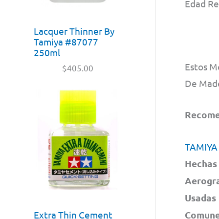
Edad Re
Lacquer Thinner By
Tamiya #87077
250ml
Estos M
$
405.00
De Made
Recomen
TAMIYA
Hechas 
Aerogra
Usadas 
Extra Thin Cement
Comunes