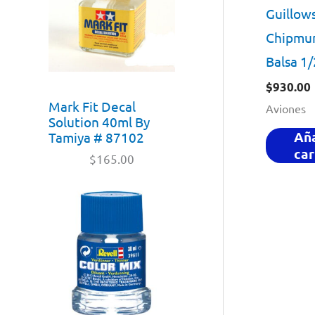
Guillow
Chipmun
Balsa 1
$
930.00
Mark Fit Decal
Aviones
Solution 40ml By
Aña
Tamiya # 87102
car
$
165.00