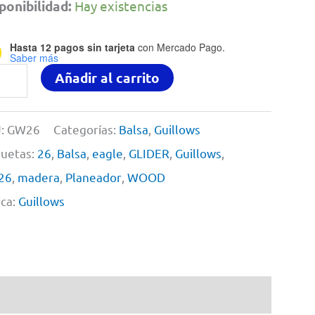
ponibilidad:
Hay existencias
Hasta 12 pagos sin tarjeta
con Mercado Pago.
Saber más
le
Añadir al carrito
der
on
:
GW26
Categorías:
Balsa
,
Guillows
quetas:
26
,
Balsa
,
eagle
,
GLIDER
,
Guillows
,
dera
26
,
madera
,
Planeador
,
WOOD
sa
ca:
Guillows
llows
tidad