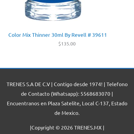
Color Mix Thinner 30ml By Revell # 39611
$
135.00
TRENES S.A DE C.V | Contigo desde 1974! | Telefono
de Contacto (Whatsapp): 5568683070 |
Encuentranos en Plaza Satelite, Local C-137, Estado
de Mexico.
|Copyright © 2026
TRENES.MX
|