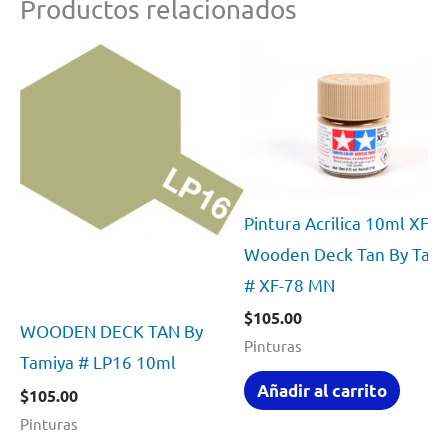
Productos relacionados
Pintura Acrilica 10ml XF7
Wooden Deck Tan By Tam
# XF-78 MN
$
105.00
WOODEN DECK TAN By
Pinturas
Tamiya # LP16 10ml
Añadir al carrito
$
105.00
Pinturas