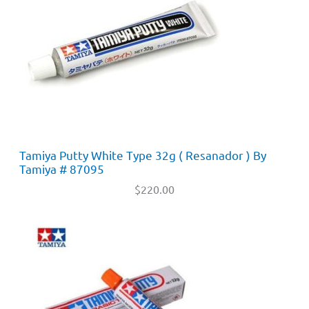
Tamiya Putty White Type 32g ( Resanador ) By
Tamiya # 87095
$
220.00