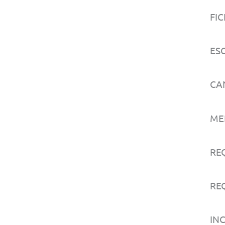
FIC
ESC
CA
MED
RE
REQ
IN