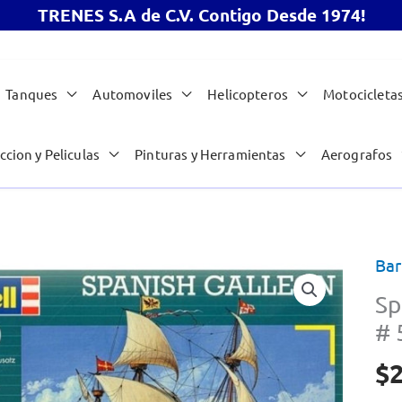
TRENES S.A de C.V. Contigo Desde 1974!
Tanques
Automoviles
Helicopteros
Motocicleta
ccion y Peliculas
Pinturas y Herramientas
Aerografos
Bar
Sp
# 
$