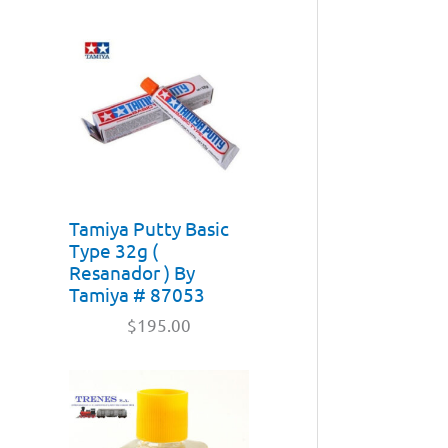
Tamiya Putty Basic
Type 32g (
Resanador ) By
Tamiya # 87053
$
195.00