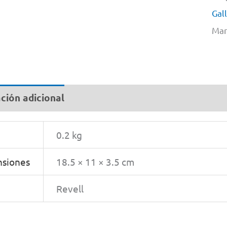
Gal
Mar
ción adicional
0.2 kg
siones
18.5 × 11 × 3.5 cm
Revell