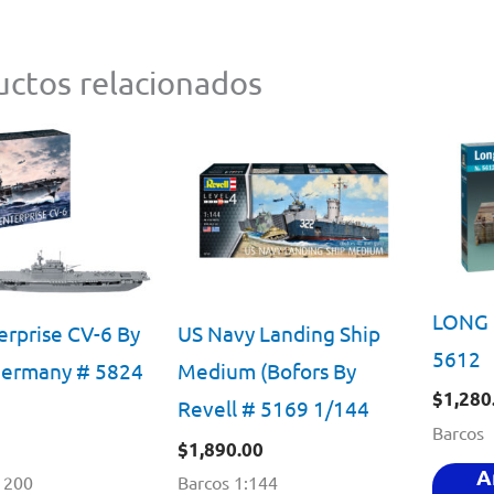
ctos relacionados
LONG D
erprise CV-6 By
US Navy Landing Ship
5612
Germany # 5824
Medium (Bofors By
$
1,280
Revell # 5169 1/144
Barcos
$
1,890.00
A
1200
Barcos 1:144