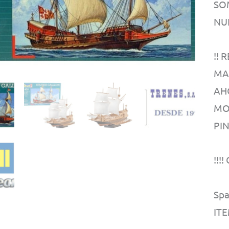
SO
NU
!!
MA
AH
MO
PI
!!!
Spa
ITE