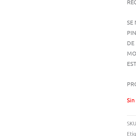
RE
SE
PI
DE
MO
EST
PR
Sin
SKU
Eti