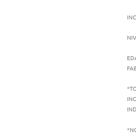
IN
NI
ED
FA
*T
IN
IN
*N