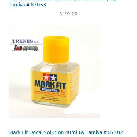
Tamiya # 87053
$
195.00
Mark Fit Decal Solution 40ml By Tamiya # 87102