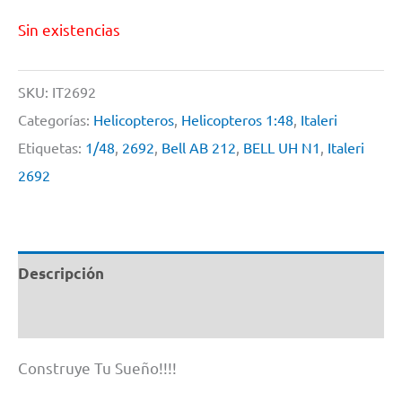
Sin existencias
SKU:
IT2692
Categorías:
Helicopteros
,
Helicopteros 1:48
,
Italeri
Etiquetas:
1/48
,
2692
,
Bell AB 212
,
BELL UH N1
,
Italeri
2692
Descripción
Información adicional
Construye Tu Sueño!!!!