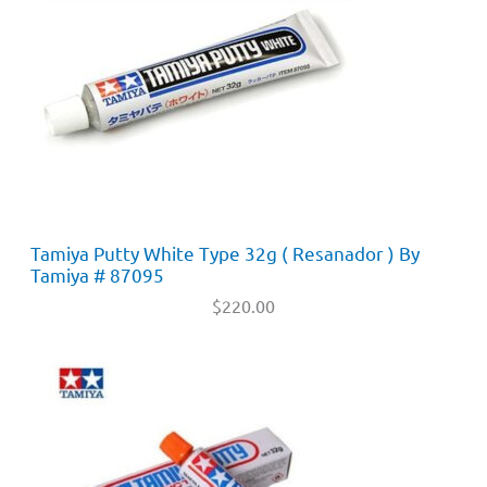
Tamiya Putty White Type 32g ( Resanador ) By
Tamiya # 87095
$
220.00