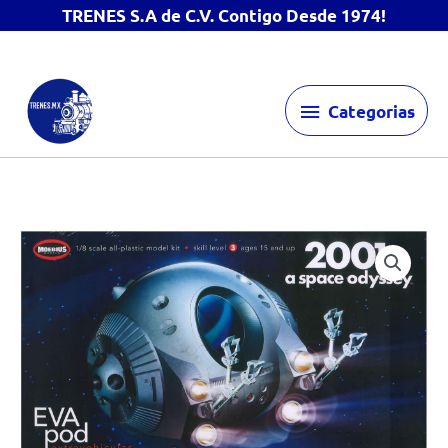
TRENES S.A de C.V. Contigo Desde 1974!
Ir
Categorias
al
Categorias
contenido