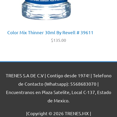
Color Mix Thinner 30ml By Revell # 39611
$
135.00
TRENES S.A DE C.V | Contigo desde 1974! | Telefono
de Contacto (Whatsapp): 5568683070 |
Encuentranos en Plaza Satelite, Local C-137, Estado
de Mexico.
|Copyright © 2026
TRENES.MX
|