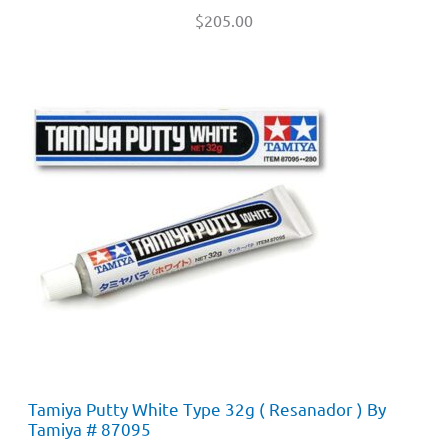
$
205.00
Tamiya Putty White Type 32g ( Resanador ) By
Tamiya # 87095