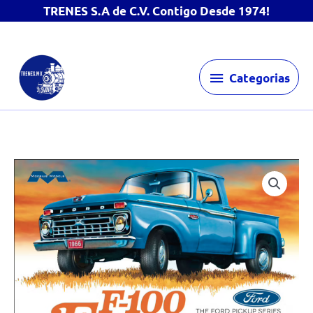
TRENES S.A de C.V. Contigo Desde 1974!
Ir
Categorias
al
Categorias
contenido