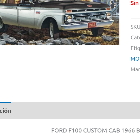
Sin
SKU
Cat
Eti
MO
Mar
ción
Información adicional
FORD F100 CUSTOM CAB 1966 By