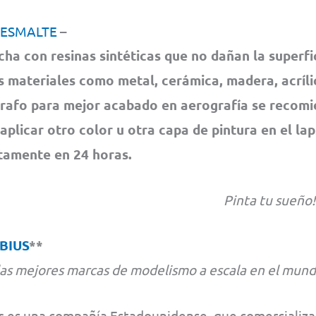
 ESMALTE
–
cha con resinas sintéticas que no dañan la superfi
s materiales como metal, cerámica, madera, acrílic
rafo para mejor acabado en aerografía se recom
 aplicar otro color u otra capa de pintura en el la
amente en 24 horas.
Pinta tu sueño!
BIUS
**
las mejores marcas de modelismo a escala en el mund
s
es una compañía Estadounidense, que comercializa 