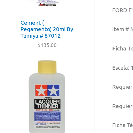
FORD F
Cement (
Item #
Pegamento) 20ml By
Tamiya # 87012
$
135.00
Ficha T
Escala: 
Requier
Requiere
Ficha Té