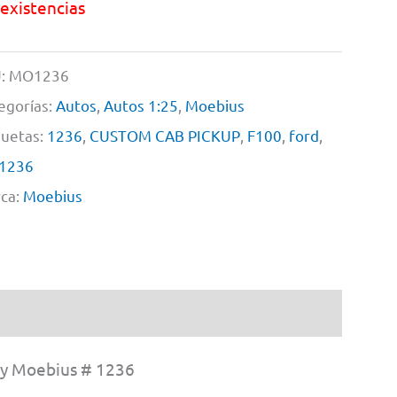
 existencias
:
MO1236
egorías:
Autos
,
Autos 1:25
,
Moebius
quetas:
1236
,
CUSTOM CAB PICKUP
,
F100
,
ford
,
1236
ca:
Moebius
 Moebius # 1236