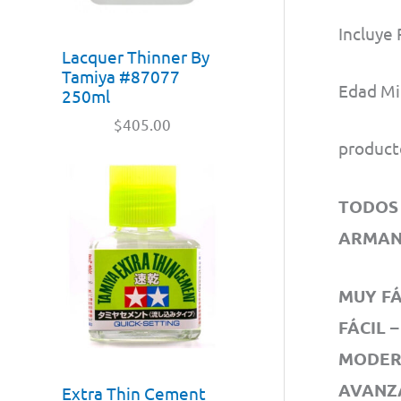
Incluye
Lacquer Thinner By
Tamiya #87077
Edad Mi
250ml
$
405.00
product
TODOS 
ARMAN
MUY FÁC
FÁCIL –
MODERA
AVANZA
Extra Thin Cement