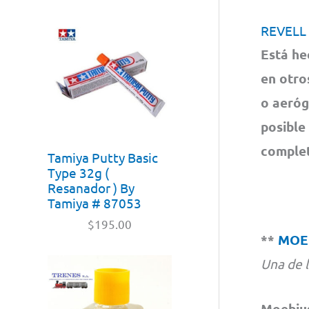
REVELL
Está he
en otro
o aeróg
posible
complet
Tamiya Putty Basic
Type 32g (
Resanador ) By
Tamiya # 87053
$
195.00
**
MOE
Una de 
Moebiu