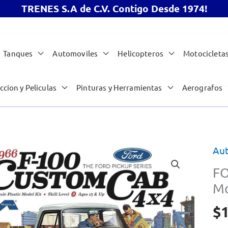
TRENES S.A de C.V. Contigo Desde 1974!
Tanques
Automoviles
Helicopteros
Motocicleta
ccion y Peliculas
Pinturas y Herramientas
Aerografos
Au
FO
Mo
$
1