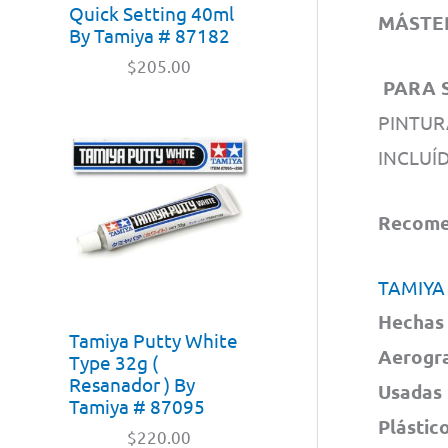
Quick Setting 40ml
MÁSTER
By Tamiya # 87182
$
205.00
PARA S
PINTUR
INCLUÍD
Recomen
TAMIYA
Hechas 
Tamiya Putty White
Aerogra
Type 32g (
Resanador ) By
Usadas 
Tamiya # 87095
Plástic
$
220.00