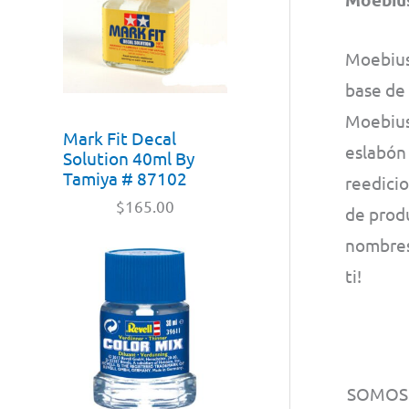
Moebius 
base de 
Moebius
Mark Fit Decal
eslabón 
Solution 40ml By
Tamiya # 87102
reedici
$
165.00
de prod
nombres
ti!
SOMO