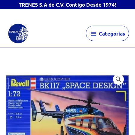
TRENES S.A de C.V. Contigo Desde 1974!
Ir
Categorias
al
Categorias
contenido