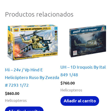
Productos relacionados
UH – 1D Iroquois By Italer
Mi – 24v / Vp Hind E
849 1/48
Helicóptero Ruso By Zvezda
$
760.00
# 7293 1/72
Helicopteros
$
860.00
Helicopteros
Añadir al carrito