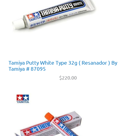
Tamiya Putty White Type 32g ( Resanador ) By
Tamiya # 87095
$
220.00