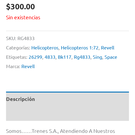
$
300.00
Sin existencias
SKU:
RG4833
Categorías:
Helicopteros
,
Helicopteros 1:72
,
Revell
Etiquetas:
26299
,
4833
,
Bk117
,
Rg4833
,
Sing
,
Space
Marca:
Revell
Descripción
Información adicional
Somos……Trenes S.A., Atendiendo A Nuestros