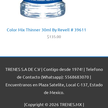
Color Mix Thinner 30ml By Revell # 39611
$
135.00
TRENES S.A DE C.V | Contigo desde 1974! | Telefono
de Contacto (Whatsapp): 5568683070 |
Encuentranos en Plaza Satelite, Local C-137, Estado
de Mexico.
|Copyright © 2026
TRENES.MX
|