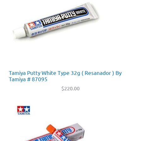
Tamiya Putty White Type 32g ( Resanador ) By
Tamiya # 87095
$
220.00