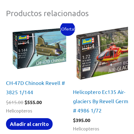
Productos relacionados
¡Oferta!
CH-47D Chinook Revell #
Helicoptero Ec135 Air-
3825 1/144
glaciers By Revell Germa
El
El
$
615.00
$
555.00
precio
precio
# 4986 1/72
Helicopteros
original
actual
era:
es:
$
395.00
Añadir al carrito
$615.00.
$555.00.
Helicopteros