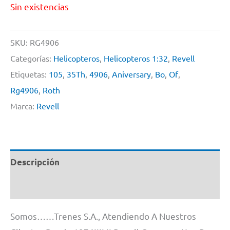
Sin existencias
SKU:
RG4906
Categorías:
Helicopteros
,
Helicopteros 1:32
,
Revell
Etiquetas:
105
,
35Th
,
4906
,
Aniversary
,
Bo
,
Of
,
Rg4906
,
Roth
Marca:
Revell
Descripción
Información adicional
Somos……Trenes S.A., Atendiendo A Nuestros