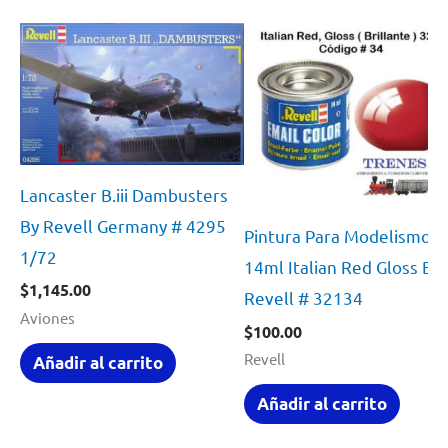
Lancaster B.iii Dambusters
By Revell Germany # 4295
Pintura Para Modelismo
1/72
14ml Italian Red Gloss By
$
1,145.00
Revell # 32134
Aviones
$
100.00
Revell
Añadir al carrito
Añadir al carrito