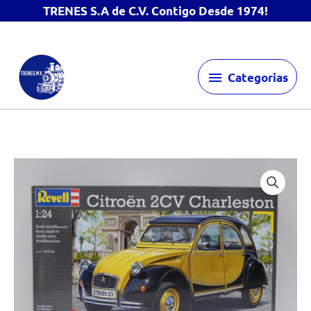
TRENES S.A de C.V. Contigo Desde 1974!
Ir
Categorias
al
Categorias
contenido