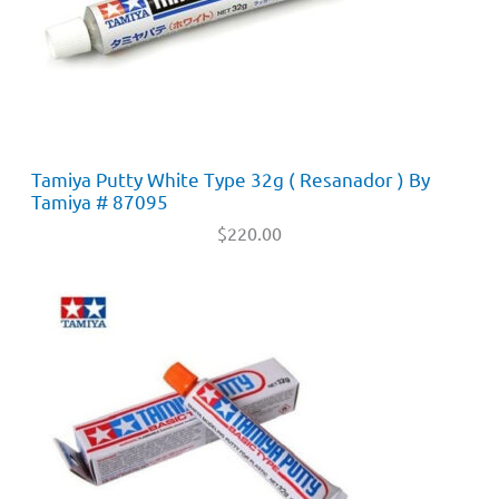
Tamiya Putty White Type 32g ( Resanador ) By
Tamiya # 87095
$
220.00