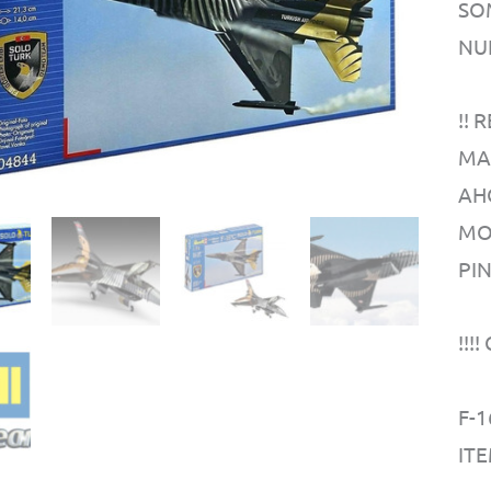
SO
NUE
!!
MA
AH
MO
PI
!!!
F-1
ITE