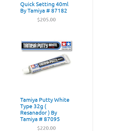
Quick Setting 40ml
By Tamiya # 87182
$
205.00
Tamiya Putty White
Type 32g (
Resanador ) By
Tamiya # 87095
$
220.00