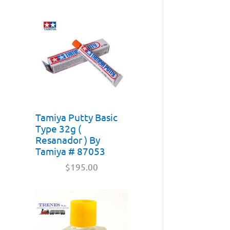
Tamiya Putty Basic
Type 32g (
Resanador ) By
Tamiya # 87053
$
195.00