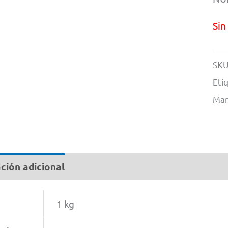
Sin
SKU
Eti
Mar
ción adicional
1 kg