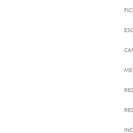
FIC
ESC
CA
MED
RE
REQ
IN