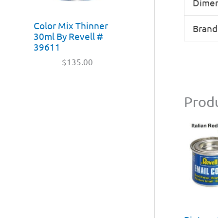
Dimen
Color Mix Thinner
Brand
30ml By Revell #
39611
$
135.00
Produ