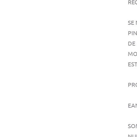
RE
SE
PI
DE
MO
EST
PR
EA
SO
NU