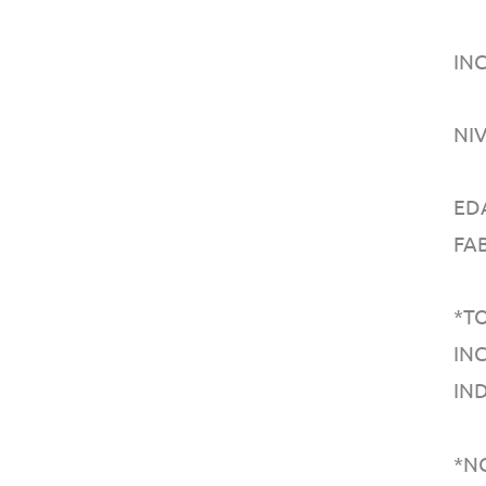
IN
NI
ED
FA
*T
IN
IN
*N