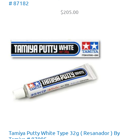
# 87182
$
205.00
Tamiya Putty White Type 32g ( Resanador ) By
Tamiya # 87095