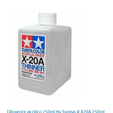
Diluyente Acrilico 250ml By Tamiya # X20A 250ml