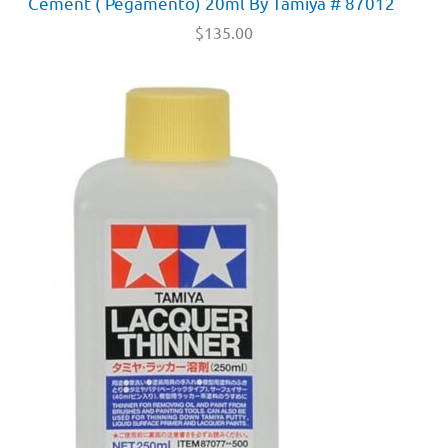
Cement ( Pegamento) 20ml By Tamiya # 87012
$
135.00