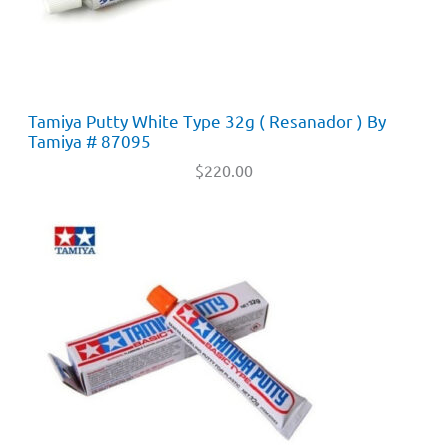
Tamiya Putty White Type 32g ( Resanador ) By
Tamiya # 87095
$
220.00