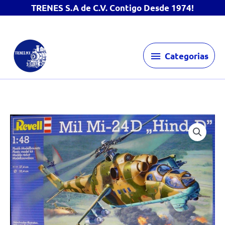
TRENES S.A de C.V. Contigo Desde 1974!
Ir
Categorias
al
Categorias
contenido