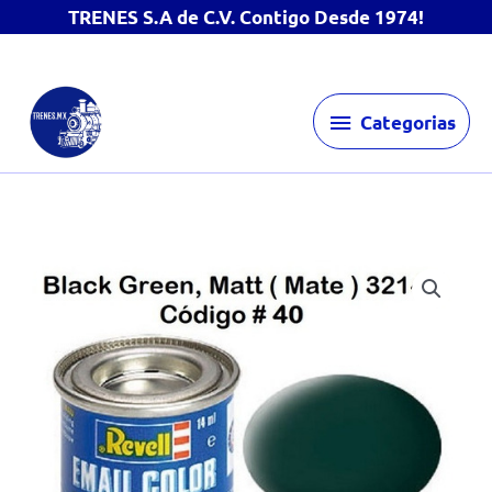
TRENES S.A de C.V. Contigo Desde 1974!
Ir
Categorias
al
Categorias
contenido