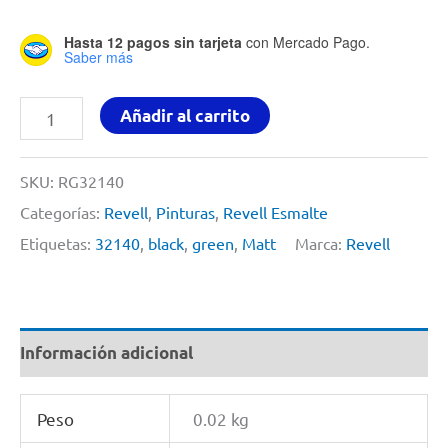
Hasta 12 pagos sin tarjeta
con Mercado Pago.
Saber más
Pintura
Añadir al carrito
Para
Modelismo
SKU:
RG32140
14ml
Categorías:
Revell
,
Pinturas
,
Revell Esmalte
Black
Etiquetas:
32140
,
black
,
green
,
Matt
Marca:
Revell
Green
Matt
By
Información adicional
Revell
#
Peso
0.02 kg
32140