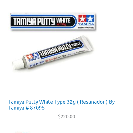
Tamiya Putty White Type 32g ( Resanador ) By
Tamiya # 87095
$
220.00