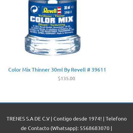
Color Mix Thinner 30ml By Revell # 39611
$
135.00
TRENES S.A DE C.V | Contigo desde 1974! | Telefono
de Contacto (Whatsapp): 5568683070 |