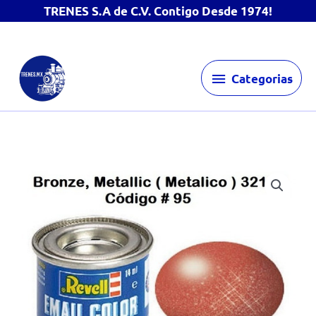
TRENES S.A de C.V. Contigo Desde 1974!
Ir
Categorias
al
Categorias
contenido