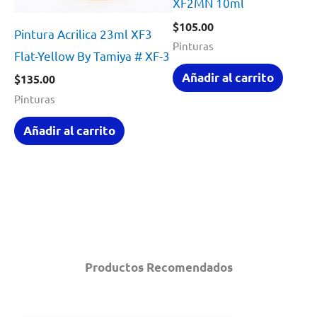
XF2MN 10ml
$
105.00
Pintura Acrilica 23ml XF3
Pinturas
Flat-Yellow By Tamiya # XF-3
Añadir al carrito
$
135.00
Pinturas
Añadir al carrito
Productos Recomendados