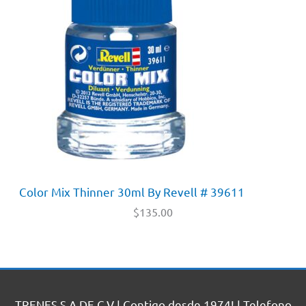
Color Mix Thinner 30ml By Revell # 39611
$
135.00
TRENES S.A DE C.V | Contigo desde 1974! | Telefono