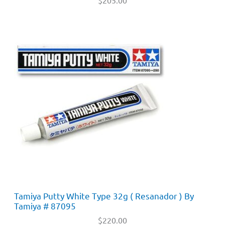
$
205.00
Tamiya Putty White Type 32g ( Resanador ) By
Tamiya # 87095
$
220.00