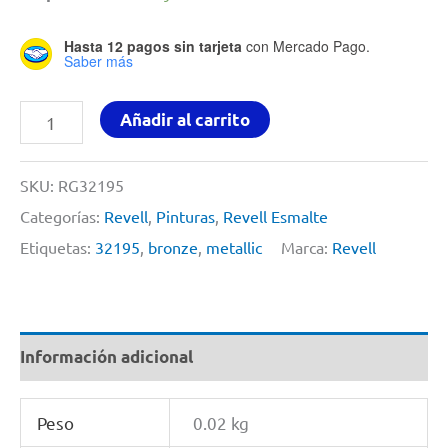
Hasta 12 pagos sin tarjeta
con Mercado Pago.
Saber más
Pintura
Añadir al carrito
Para
Modelismo
SKU:
RG32195
14ml
Categorías:
Revell
,
Pinturas
,
Revell Esmalte
Bronze
Etiquetas:
32195
,
bronze
,
metallic
Marca:
Revell
Metallic
By
Revell
Información adicional
#
32195
Peso
0.02 kg
cantidad