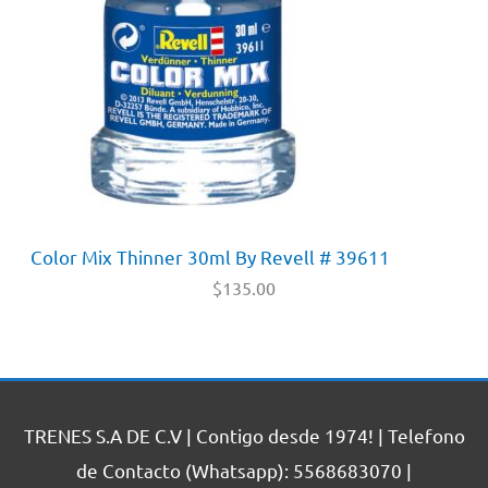
Color Mix Thinner 30ml By Revell # 39611
$
135.00
TRENES S.A DE C.V | Contigo desde 1974! | Telefono
de Contacto (Whatsapp): 5568683070 |