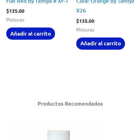
Flat Red By Tamiya # XF-7
Clear Orange By Tamiya #
X26
$
135.00
Pinturas
$
135.00
Pinturas
Añadir al carrito
Añadir al carrito
Productos Recomendados