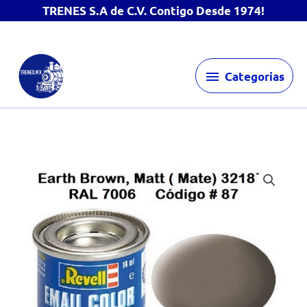
TRENES S.A de C.V. Contigo Desde 1974!
Ir
Categorias
al
Categorias
contenido