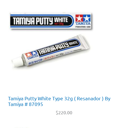
Tamiya Putty White Type 32g ( Resanador ) By
Tamiya # 87095
$
220.00