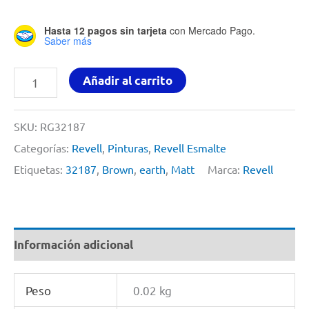
Hasta 12 pagos sin tarjeta
con Mercado Pago.
Saber más
Pintura
Añadir al carrito
Para
Modelismo
SKU:
RG32187
14ml
Categorías:
Revell
,
Pinturas
,
Revell Esmalte
Earth
Etiquetas:
32187
,
Brown
,
earth
,
Matt
Marca:
Revell
Brown
Matt
By
Información adicional
Revell
#
Peso
0.02 kg
32187