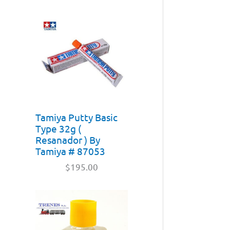
Tamiya Putty Basic
Type 32g (
Resanador ) By
Tamiya # 87053
$
195.00