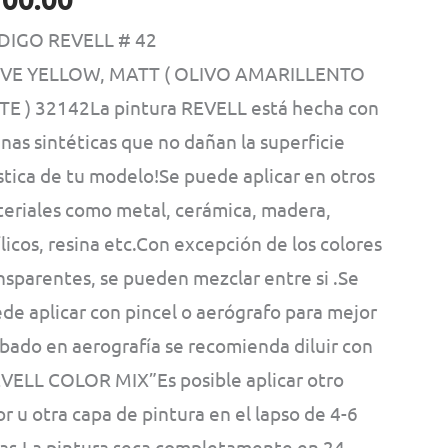
DIGO REVELL # 42
IVE YELLOW, MATT ( OLIVO AMARILLENTO
E ) 32142La pintura REVELL está hecha con
inas sintéticas que no dañan la superficie
stica de tu modelo!Se puede aplicar en otros
eriales como metal, cerámica, madera,
ílicos, resina etc.Con excepción de los colores
nsparentes, se pueden mezclar entre si .Se
de aplicar con pincel o aerógrafo para mejor
bado en aerografía se recomienda diluir con
VELL COLOR MIX”Es posible aplicar otro
or u otra capa de pintura en el lapso de 4-6
as.La pintura seca completamente en 24