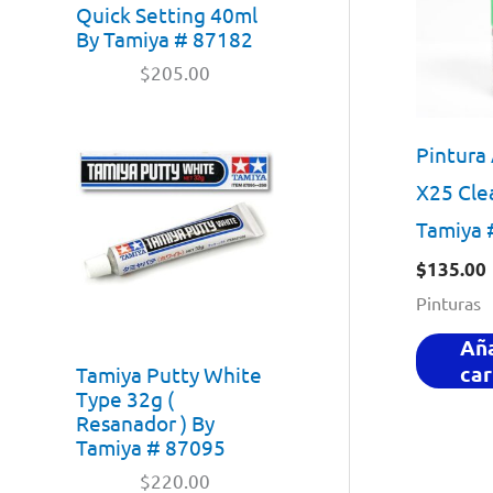
Quick Setting 40ml
By Tamiya # 87182
$
205.00
Pintura 
X25 Cle
Tamiya 
$
135.00
Pinturas
Aña
car
Tamiya Putty White
Type 32g (
Resanador ) By
Tamiya # 87095
$
220.00