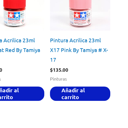
a Acrilica 23ml
Pintura Acrilica 23ml
at Red By Tamiya
X17 Pink By Tamiya # X-
17
0
$
135.00
s
Pinturas
ñadir al
Añadir al
arrito
carrito