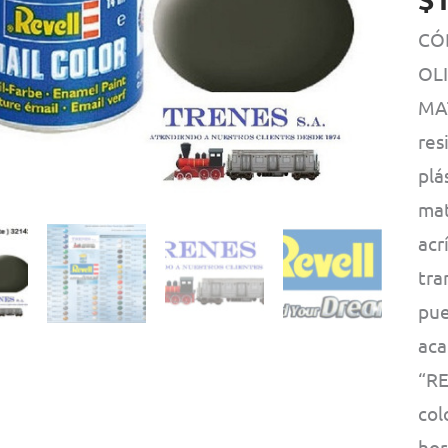
CÓ
OL
MAT
res
plá
mat
acr
tra
pue
aca
“RE
col
hor