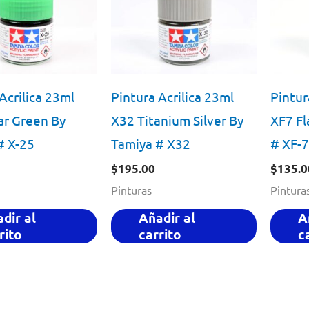
Acrilica 23ml
Pintura Acrilica 23ml
Pintur
ar Green By
X32 Titanium Silver By
XF7 Fl
# X-25
Tamiya # X32
# XF-7
$
195.00
$
135.0
Pinturas
Pintura
dir al
Añadir al
A
rito
carrito
c