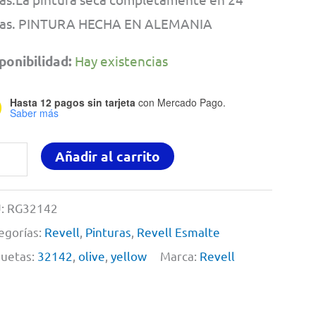
ras. PINTURA HECHA EN ALEMANIA
ponibilidad:
Hay existencias
Hasta 12 pagos sin tarjeta
con Mercado Pago.
Saber más
tura
Añadir al carrito
a
delismo
:
RG32142
ml
egorías:
Revell
,
Pinturas
,
Revell Esmalte
ve
quetas:
32142
,
olive
,
yellow
Marca:
Revell
low
tt