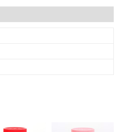
ell
142
tidad