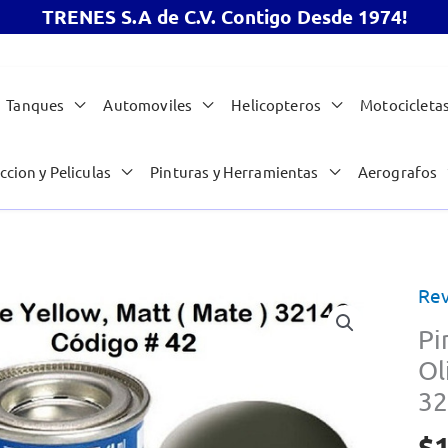
TRENES S.A de C.V. Contigo Desde 1974!
Tanques
Automoviles
Helicopteros
Motocicleta
ccion y Peliculas
Pinturas y Herramientas
Aerografos
Rev
Pi
Ol
32
$