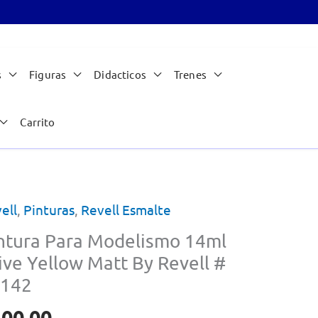
s
Figuras
Didacticos
Trenes
Carrito
ell
,
Pinturas
,
Revell Esmalte
ntura Para Modelismo 14ml
ive Yellow Matt By Revell #
142
100.00