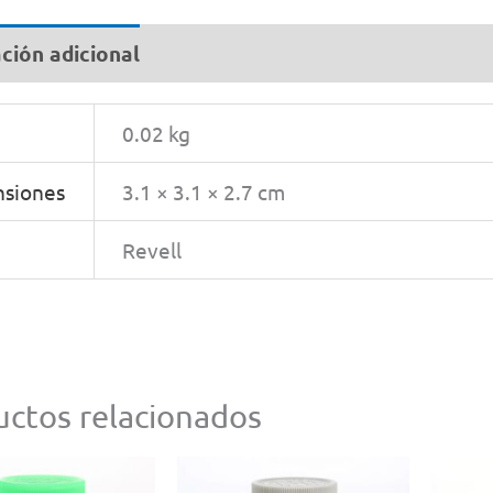
By
Rev
ción adicional
#
32
0.02 kg
can
siones
3.1 × 3.1 × 2.7 cm
Revell
ctos relacionados