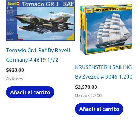
Tornado Gr.1 Raf By Revell
Germany # 4619 1/72
KRUSENSTERN SAILINGSH
$
820.00
By Zvezda # 9045 1:200
Aviones
$
2,570.00
Añadir al carrito
Barcos 1:200
Añadir al carrito