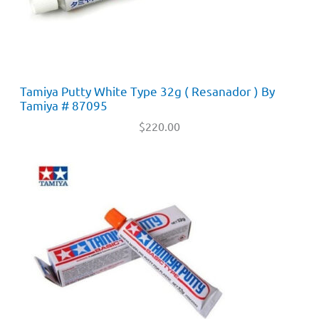
Tamiya Putty White Type 32g ( Resanador ) By
Tamiya # 87095
$
220.00