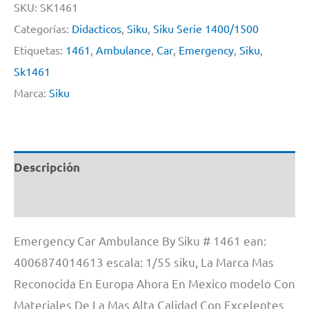
Ambulance
SKU:
SK1461
By
Categorías:
Didacticos
,
Siku
,
Siku Serie 1400/1500
Siku
Etiquetas:
1461
,
Ambulance
,
Car
,
Emergency
,
Siku
,
#
Sk1461
1461
Marca:
Siku
cantidad
Descripción
Información adicional
Emergency Car Ambulance By Siku # 1461 ean:
4006874014613 escala: 1/55 siku, La Marca Mas
Reconocida En Europa Ahora En Mexico modelo Con
Materiales De La Mas Alta Calidad Con Excelentes