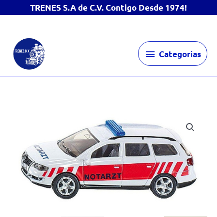
TRENES S.A de C.V. Contigo Desde 1974!
Ir
Categorias
al
Categorias
contenido