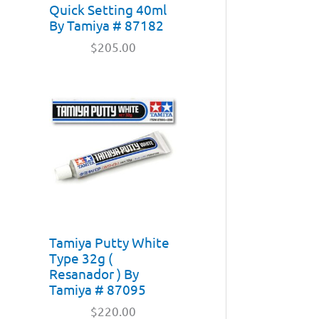
Quick Setting 40ml
By Tamiya # 87182
$
205.00
Tamiya Putty White
Type 32g (
Resanador ) By
Tamiya # 87095
$
220.00