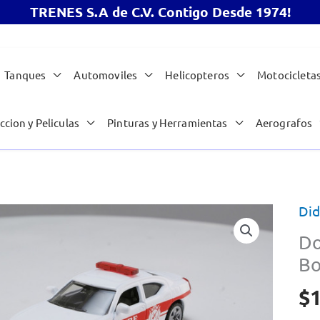
TRENES S.A de C.V. Contigo Desde 1974!
Tanques
Automoviles
Helicopteros
Motocicleta
ccion y Peliculas
Pinturas y Herramientas
Aerografos
Did
Do
Bo
$