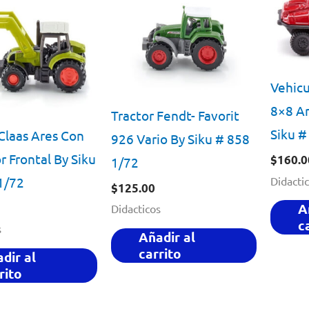
Vehicu
8×8 A
Tractor Fendt- Favorit
Siku #
Claas Ares Con
926 Vario By Siku # 858
 Frontal By Siku
$
160.0
1/72
Didacti
1/72
$
125.00
A
Didacticos
c
s
Añadir al
carrito
dir al
rito