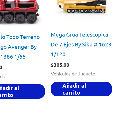
Mega Grua Telescopica
lo Todo Terreno
De 7 Ejes By Siku # 1623
rgo Avenger By
1/120
 1386 1/55
$
305.00
0
Vehículos de Juguete
cos
Añadir al
ñadir al
carrito
arrito