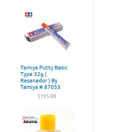
Tamiya Putty Basic
Type 32g (
Resanador ) By
Tamiya # 87053
$
195.00