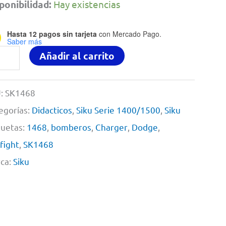
ponibilidad:
Hay existencias
Hasta 12 pagos sin tarjeta
con Mercado Pago.
Saber más
dge
Añadir al carrito
rger
sonal
:
SK1468
egorías:
Didacticos
,
Siku Serie 1400/1500
,
Siku
mberos
quetas:
1468
,
bomberos
,
Charger
,
Dodge
,
efight
,
SK1468
u
ca:
Siku
68
5
tidad