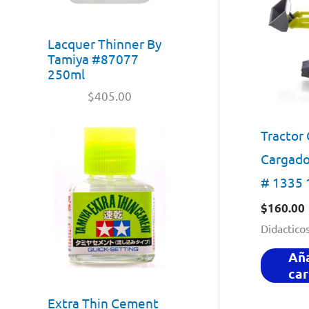
Lacquer Thinner By
Tamiya #87077
250ml
$
405.00
Tractor 
Cargador
# 1335 
$
160.00
Didactico
Aña
car
Extra Thin Cement