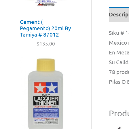
Descrip
Cement (
Pegamento) 20ml By
Siku # 
Tamiya # 87012
Mexico 
$
135.00
En Metal
Su Cali
78 prod
Pilas O
Produ