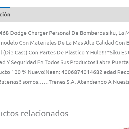
ción
Información adicional
1468 Dodge Charger Personal De Bomberos siku, La 
modelo Con Materiales De La Mas Alta Calidad Con E
 (Die Cast) Con Partes De Plastico Y Hule!!! *Siku 
dad Y Seguridad En Todos Sus Productos!! abre Puert
ucto 100 % Nuevo!Nean: 4006874014682 edad Recom
 Baterias!! somos……Trenes S.A. Atendiendo A Nuestr
ctos relacionados