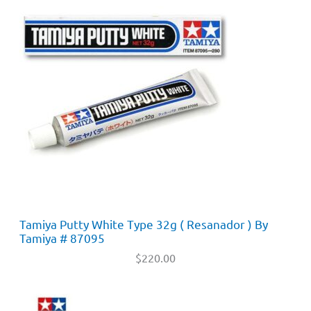
Tamiya Putty White Type 32g ( Resanador ) By
Tamiya # 87095
$
220.00