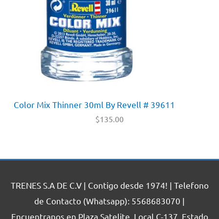
Color Mix Thinner 30ml By Revell # 39611
$
135.00
TRENES S.A DE C.V | Contigo desde 1974! | Telefono
de Contacto (Whatsapp): 5568683070 |
Encuentranos en Plaza Satelite, Local C-137, Estado