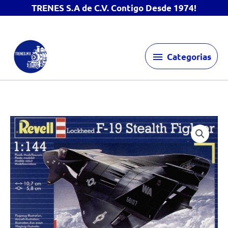
TRENES S.A de C.V. Contigo Desde 1974!
Ir
Categorias
al
Categorias
contenido