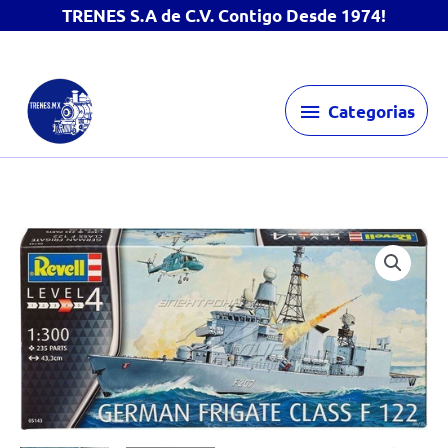
TRENES S.A de C.V. Contigo Desde 1974!
Ir
Categorias
al
Categorias
contenido